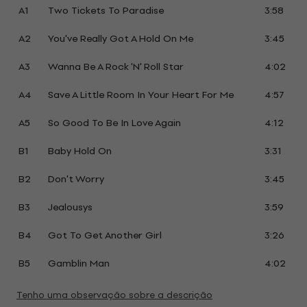
A1
Two Tickets To Paradise
3:58
A2
You've Really Got A Hold On Me
3:45
A3
Wanna Be A Rock 'N' Roll Star
4:02
A4
Save A Little Room In Your Heart For Me
4:57
A5
So Good To Be In Love Again
4:12
B1
Baby Hold On
3:31
B2
Don't Worry
3:45
B3
Jealousys
3:59
B4
Got To Get Another Girl
3:26
B5
Gamblin Man
4:02
Tenho uma observação sobre a descrição