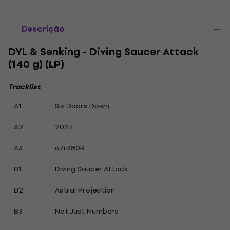
Descrição
DYL & Senking - Diving Saucer Attack
(140 g) (LP)
Tracklist
A1
Six Doors Down
A2
2024
A3
a7r380R
B1
Diving Saucer Attack
B2
Astral Projection
B3
Not Just Numbers