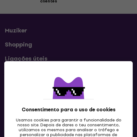
clientes
Muziker
Shopping
Ligações úteis
Contatos
Contacta-nos
Consentimento para o uso de cookies
Usamos cookies para garantir a funcionalidade do
nosso site. Depois de dares o teu consentimento,
utilizamos os mesmos para analisar o tráfego e
personalizar a publicidade nas plataformas de