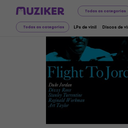
Discos LP e CDs
LPs de vinil
Todas as categorias
LPs de vinil
Discos de vi
Todas as categorias