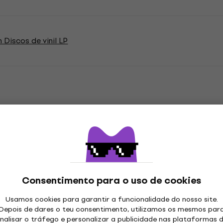
 Discos de vinil LP
ações
 LP
Consentimento para o uso de cookies
Usamos cookies para garantir a funcionalidade do nosso site.
Depois de dares o teu consentimento, utilizamos os mesmos par
"
nalisar o tráfego e personalizar a publicidade nas plataformas 
Género