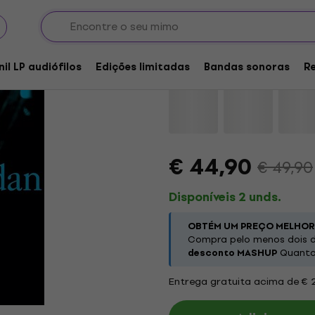
Duke Jordan - Flight 
nil LP audiófilos
Edições limitadas
Bandas sonoras
R
Marca:
Duke Jordan
Código do 
€ 44,90
€ 49,90
Disponíveis 2 unds.
OBTÉM UM PREÇO MELHOR
Compra pelo menos dois d
desconto MASHUP
Quanto 
Entrega gratuita acima de € 