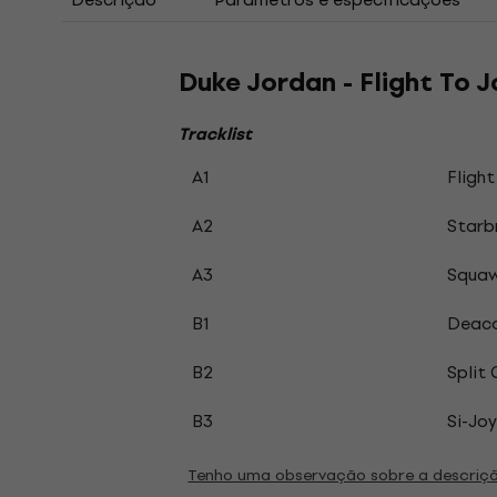
Duke Jordan - Flight To J
Tracklist
A1
Flight
A2
Starb
A3
Squaw
B1
Deaco
B2
Split 
B3
Si-Jo
Tenho uma observação sobre a descriç