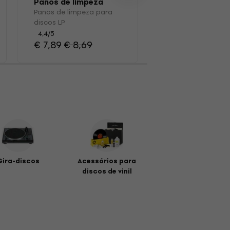
Panos de limpeza
Caixa de discos
para discos LP
vinil
Panos de limpeza para
Caixa de discos de 
discos LP
4,4
/5
€ 39,90
4,4
/5
€ 7,89
€ 8,69
Gira-discos
Acessórios para
discos de vinil