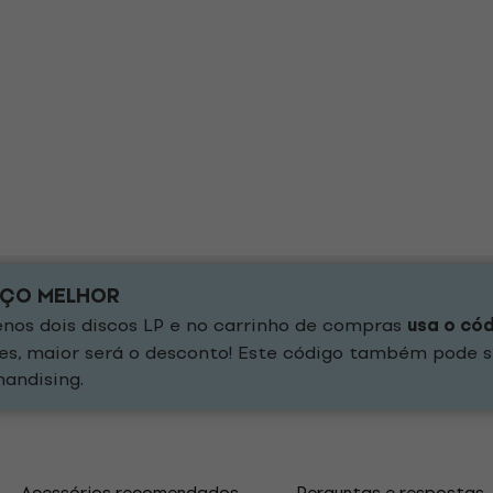
EÇO MELHOR
os dois discos LP e no carrinho de compras
usa o có
es, maior será o desconto! Este código também pode s
andising.
Acessórios recomendados
Perguntas e respostas