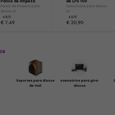
Panos de limpeza
de LPs 100
para discos LP
Panos de limpeza para
Saco/caixa para discos
discos LP
LP
4,8
/5
4,8
/5
€ 7,49
€ 20,90
os
Suportes para discos
Acessórios para gira-
de vinil
discos