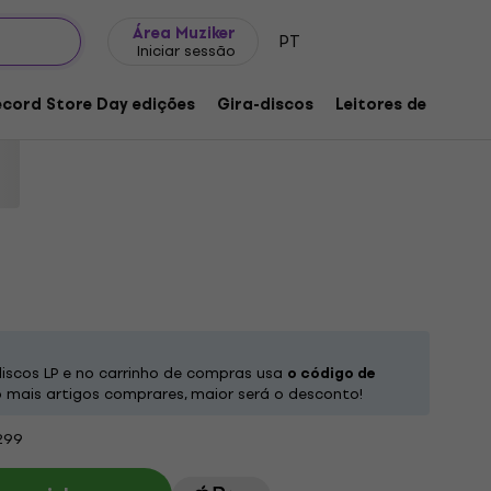
Ideias para presentes
FAQ
Muziker Blog
Área Muziker
PT
Iniciar sessão
To Jordan (Reissue) (180 g) (LP)
ecord Store Day edições
Gira-discos
Leitores de música
produto:
1257900
iscos LP e no carrinho de compras usa
o código de
mais artigos comprares, maior será o desconto!
299