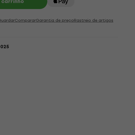
 carrinho
Guardar
Comparar
Garantia de preço
Rastreio de artigos
2025