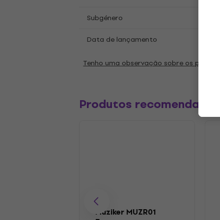
Hard
Subgénero
Data de lançamento
07.11
Tenho uma observação sobre os parâm
Produtos recomendado
Muziker MUZR01