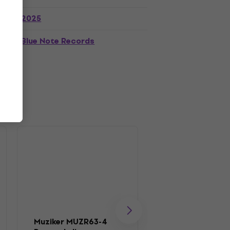
2025
Blue Note Records
Muziker MUZR63-4
Muziker MUZR41