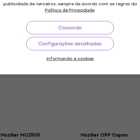
publicidade de terceiros, sempre de acordo com as regras da
Política de Privacidade
.
 Bop
Ano de lançamento
.2025
Etiqueta
Concordo
etros
Configurações detalhadas
Informação e cookies
s
Muziker MUZR05
Muziker OPP Capas