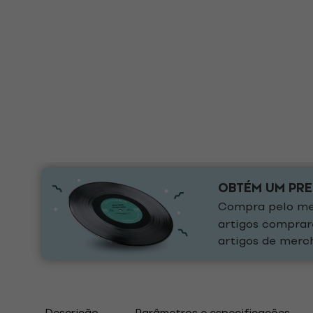
OBTÉM UM PR
Compra pelo men
artigos comprar
artigos de merch
Descrição
Parâmetros e especificações