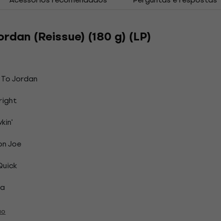
ordan (Reissue) (180 g) (LP)
 To Jordan
right
kin'
n Joe
Quick
ya
ão