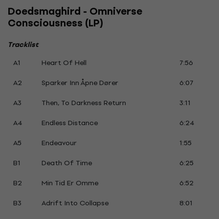
Doedsmaghird - Omniverse
Consciousness (LP)
Tracklist
A1
Heart Of Hell
7:56
A2
Sparker Inn Åpne Dører
6:07
A3
Then, To Darkness Return
3:11
A4
Endless Distance
6:24
A5
Endeavour
1:55
B1
Death Of Time
6:25
B2
Min Tid Er Omme
6:52
B3
Adrift Into Collapse
8:01