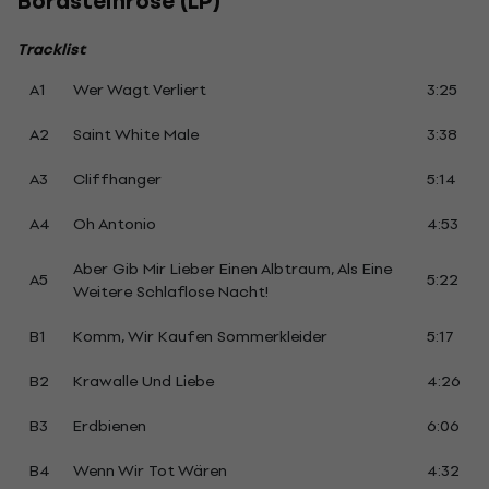
Bordsteinrose (LP)
Tracklist
A1
Wer Wagt Verliert
3:25
A2
Saint White Male
3:38
A3
Cliffhanger
5:14
A4
Oh Antonio
4:53
Aber Gib Mir Lieber Einen Albtraum, Als Eine
A5
5:22
Weitere Schlaflose Nacht!
B1
Komm, Wir Kaufen Sommerkleider
5:17
B2
Krawalle Und Liebe
4:26
B3
Erdbienen
6:06
B4
Wenn Wir Tot Wären
4:32