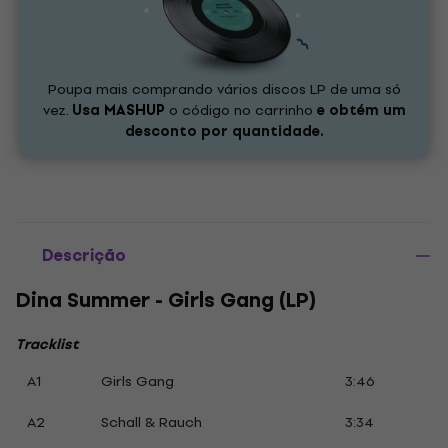
Poupa mais comprando vários discos LP de uma só
vez.
Usa
MASHUP
o código no carrinho
e obtém um
desconto por quantidade.
Descrição
Dina Summer - Girls Gang (LP)
Tracklist
A1
Girls Gang
3:46
A2
Schall & Rauch
3:34