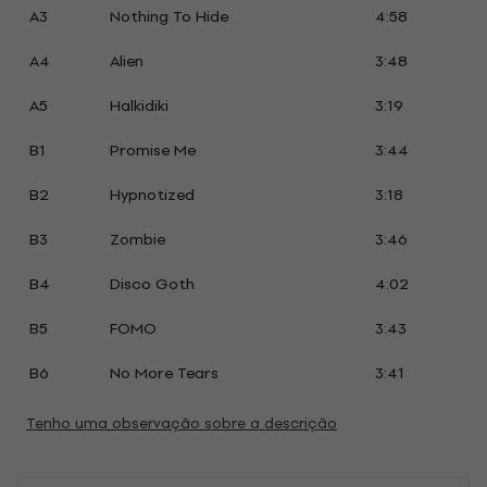
A3
Nothing To Hide
4:58
A4
Alien
3:48
A5
Halkidiki
3:19
B1
Promise Me
3:44
B2
Hypnotized
3:18
B3
Zombie
3:46
B4
Disco Goth
4:02
B5
FOMO
3:43
B6
No More Tears
3:41
Tenho uma observação sobre a descrição