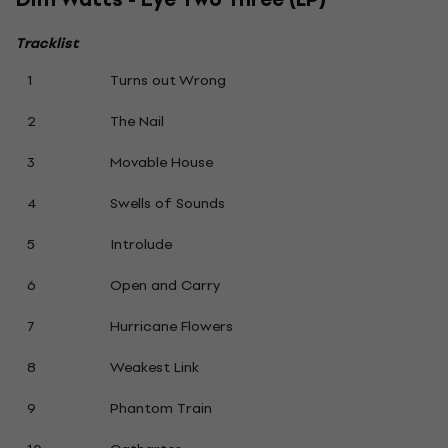
Tracklist
1
Turns out Wrong
2
The Nail
3
Movable House
4
Swells of Sounds
5
Introlude
6
Open and Carry
7
Hurricane Flowers
8
Weakest Link
9
Phantom Train