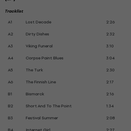
Tracklist
A1
Lost Decade
2:26
A2
Dirty Dishes
2:32
A3
Viking Funeral
3:10
A4
Corpse Paint Blues
3:04
A5
The Turk
2:30
A6
The Finnish Line
2:17
B1
Bismarck
2:16
B2
Short And To The Point
1:34
B3
Festival Summer
2:08
B4
Internet Girl
2:27