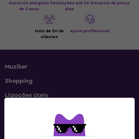
Garantia alargada
Devoluções até 30
Garantia de preço
de 3 anos
dias
Mais de 3M de
Apoio profissional
clientes
Muziker
Shopping
Ligações úteis
Contatos
Contacta-nos