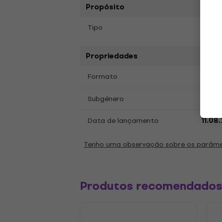
Propósito
Tipo
Disco
Propriedades
LP
12
Formato
,
Hard
Subgénero
Data de lançamento
11.08
Tenho uma observação sobre os parâm
Produtos recomendado