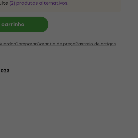
ulte
(2) produtos alternativos
.
 carrinho
Guardar
Comparar
Garantia de preço
Rastreio de artigos
2023