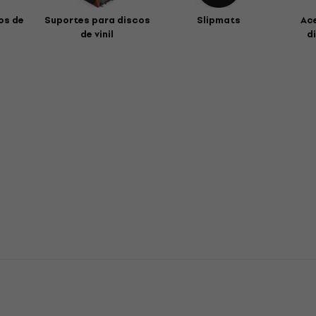
os de
Suportes para discos
Slipmats
Ac
de vinil
di