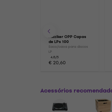
Muziker OPP Capas
de LPs 100
Saco/caixa para discos
LP
4,8
/5
€ 20,60
Acessórios recomendad