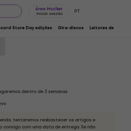
Ideias para presentes
FAQ
Muziker Blog
Área Muziker
PT
Iniciar sessão
Western Heel (LP)
ecord Store Day edições
Gira-discos
Leitores de música
duto:
1257049
regaremos dentro de 3 semanas
299
nda, tentaremos reabastecer os artigos e
 consigo com uma data de entrega. Se não