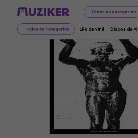
Discos LP e CDs
LPs de vinil
Todas as categorias
LPs de vinil
Discos de vi
Todas as categorias