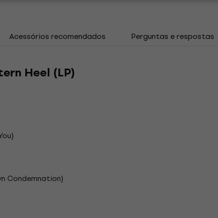
Acessórios recomendados
Perguntas e respostas
ern Heel (LP)
You)
wn Condemnation)