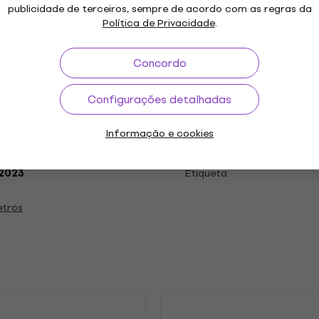
publicidade de terceiros, sempre de acordo com as regras da
Política de Privacidade
.
 LP
Concordo
Configurações detalhadas
"
Género
Informação e cookies
core
Noise Rock
Punk
,
,
Ano de lançamento
.2023
Etiqueta
etros
s