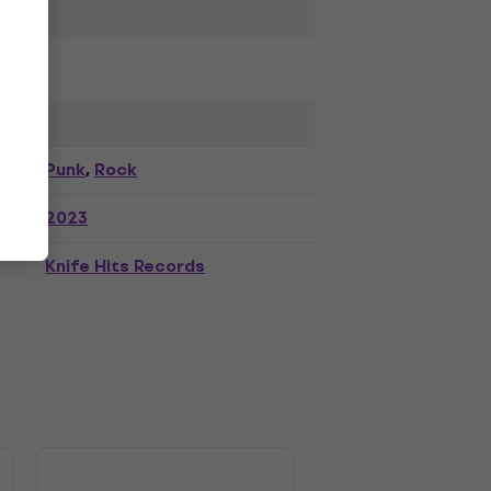
Punk
Rock
,
2023
Knife Hits Records