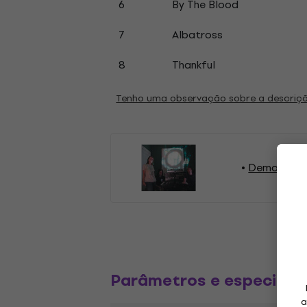
6
By The Blood
7
Albatross
8
Thankful
Tenho uma observação sobre a descriç
Demons Disc
Parâmetros e especific
a