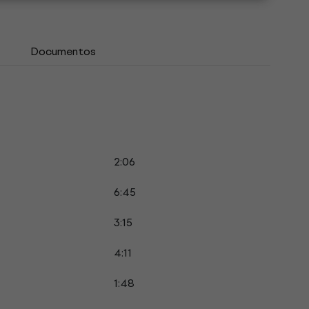
Documentos
2:06
6:45
3:15
4:11
1:48