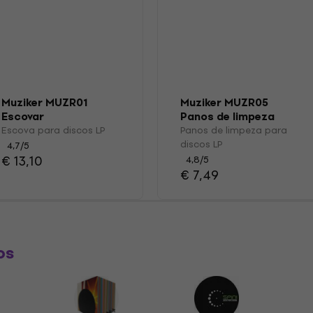
Muziker MUZR01
Muziker MUZR05
Escovar
Panos de limpeza
para discos LP
Escova para discos LP
Panos de limpeza para
discos LP
4,7
/5
€ 13,10
4,8
/5
€ 7,49
os