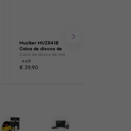
Muziker MUZR41B
Muziker MUZR0
Caixa de discos de
Escovar
vinil
Caixa de discos de vinil
Escova para disco
4,4
/5
4,7
/5
€ 39,90
€ 15,30