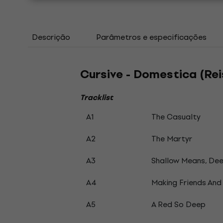
Descrição
Parâmetros e especificações
Cursive - Domestica (Re
Tracklist
A1
The Casualty
A2
The Martyr
A3
Shallow Means, De
A4
Making Friends And
A5
A Red So Deep