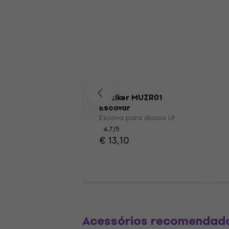
Muziker MUZR01
Escovar
Escova para discos LP
4,7
/5
€ 13,10
Acessórios recomendad