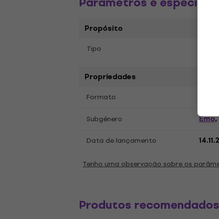
Parâmetros e especific
Propósito
Tipo
Disco
Propriedades
LP
12
Formato
,
Emo
Subgénero
,
Data de lançamento
14.11
Tenho uma observação sobre os parâm
Produtos recomendado