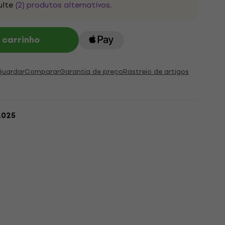
ulte
(2) produtos alternativos
.
 carrinho
Guardar
Comparar
Garantia de preço
Rastreio de artigos
2025