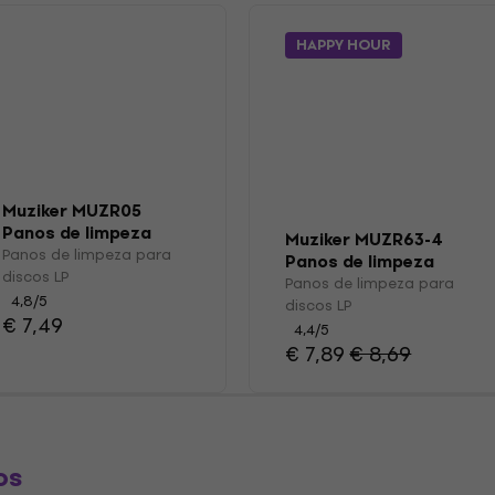
HAPPY HOUR
Muziker MUZR05
Panos de limpeza
Muziker MUZR63-4
para discos LP
Panos de limpeza para
Panos de limpeza
discos LP
para discos LP
Panos de limpeza para
4,8
/5
discos LP
€ 7,49
4,4
/5
€ 7,89
€ 8,69
os