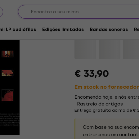
Cursive - Domestica 
nil LP audiófilos
Edições limitadas
Bandas sonoras
R
Marca:
Cursive
Código do prod
€ 33,90
Em stock no fornecedor
Encomenda hoje, e nós ent
Rastreio de artigos
Entrega gratuita acima de € 
Com base na sua encome
entraremos em contacto