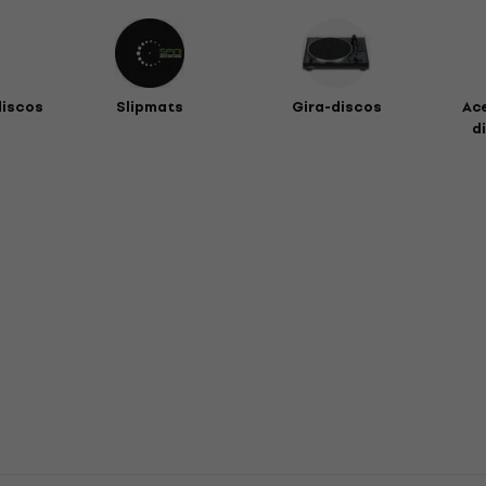
discos
Slipmats
Gira-discos
Ac
di