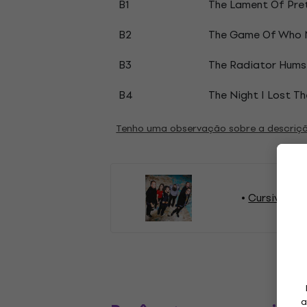
B1
The Lament Of Pre
B2
The Game Of Who 
B3
The Radiator Hums
B4
The Night I Lost Th
Tenho uma observação sobre a descriç
Cursive Dis
a