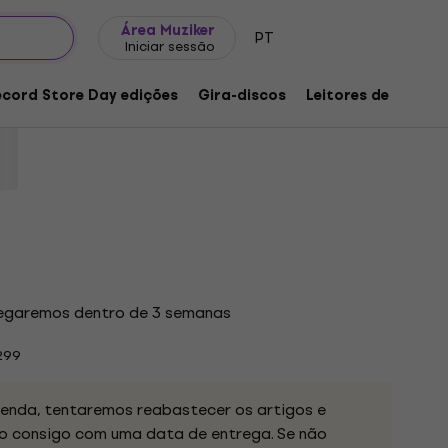
Ideias para presentes
FAQ
Muziker Blog
Área Muziker
PT
Iniciar sessão
(Reissue) (Red Smoke Coloured) (LP)
ecord Store Day edições
Gira-discos
Leitores de música
uto:
1257905
regaremos dentro de 3 semanas
299
nda, tentaremos reabastecer os artigos e
 consigo com uma data de entrega. Se não