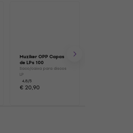
Muziker OPP Capas
Muziker MUZR0
de LPs 100
Escovar
Saco/caixa para discos
Escova para disco
LP
4,7
/5
€ 15,70
4,8
/5
€ 20,90