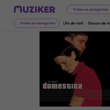
Discos LP e CDs
LPs de vinil
Todas as categorias
LPs de vinil
Discos de vi
Todas as categorias