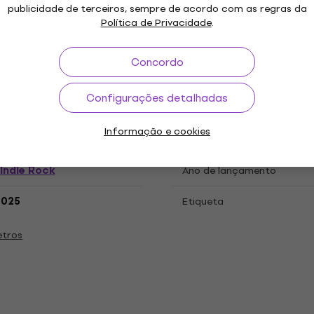
ações
publicidade de terceiros, sempre de acordo com as regras da
Política de Privacidade
.
Concordo
 LP
Configurações detalhadas
Informação e cookies
"
Género
Indie Rock
Ano de lançamento
.2025
Etiqueta
etros
s