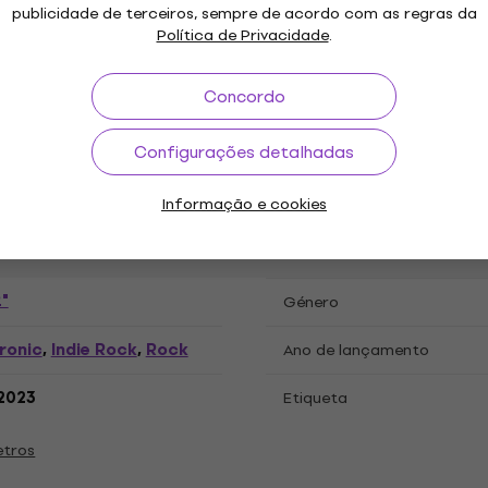
publicidade de terceiros, sempre de acordo com as regras da
Política de Privacidade
.
ações
Concordo
Configurações detalhadas
 LP
Informação e cookies
"
Género
ronic
Indie Rock
Rock
,
,
Ano de lançamento
.2023
Etiqueta
etros