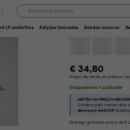
Current Joys - Love +
nil LP audiófilos
Edições limitadas
Bandas sonoras
R
Marca:
Current Joys
Código do
€ 34,80
Preço de venda ao público r
Disponíveis 1 unidade
OBTÉM UM PREÇO MELHOR
Compra pelo menos dois d
desconto MASHUP
Quanto 
Entrega gratuita acima de € 