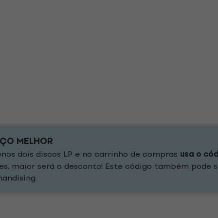
EÇO MELHOR
os dois discos LP e no carrinho de compras
usa o có
es, maior será o desconto! Este código também pode s
andising.