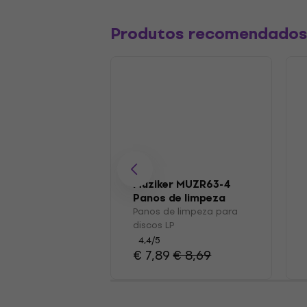
Produtos recomendado
Muziker MUZR63-4
Panos de limpeza
para discos LP
Panos de limpeza para
discos LP
4,4
/5
€ 7,89
€ 8,69