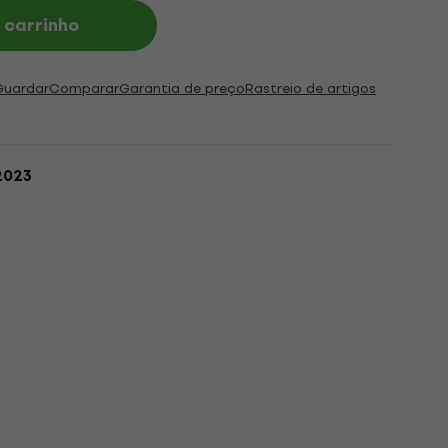
 carrinho
Guardar
Comparar
Garantia de preço
Rastreio de artigos
2023