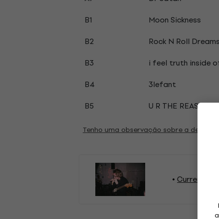
B1
Moon Sickness
B2
Rock N Roll Dream
B3
i feel truth inside 
B4
3lefant
B5
U R THE REASON
Tenho uma observação sobre a descriç
Current Joy
a