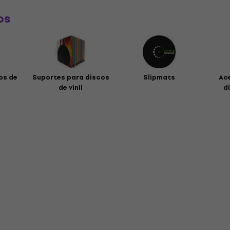
os
os de
Suportes para discos
Slipmats
Ac
de vinil
di