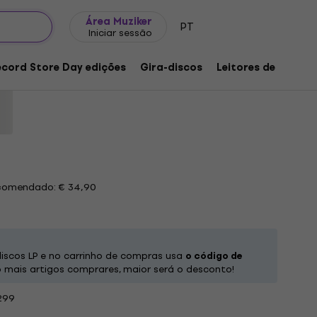
Ideias para presentes
FAQ
Muziker Blog
Área Muziker
PT
Iniciar sessão
 Pop (LP)
ecord Store Day edições
Gira-discos
Leitores de música
 produto:
1256983
ecomendado: € 34,90
iscos LP e no carrinho de compras usa
o código de
mais artigos comprares, maior será o desconto!
299