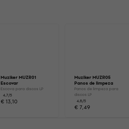
s
Muziker MUZR01
Muziker MUZR05
Escovar
Panos de limpeza
para discos LP
Escova para discos LP
Panos de limpeza para
discos LP
4,7
/5
€ 13,10
4,8
/5
€ 7,49