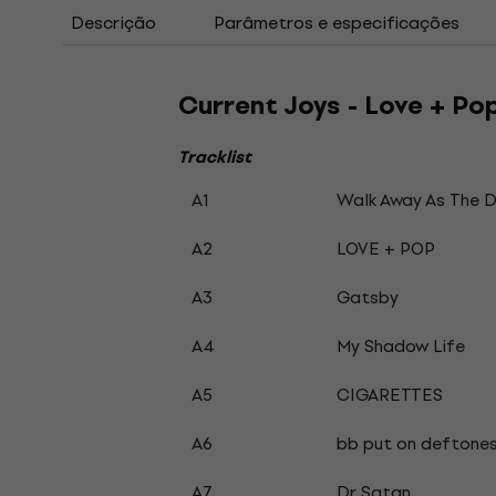
Descrição
Parâmetros e especificações
Current Joys - Love + Pop
Tracklist
A1
Walk Away As The 
A2
LOVE + POP
A3
Gatsby
A4
My Shadow Life
A5
CIGARETTES
A6
bb put on deftone
A7
Dr Satan