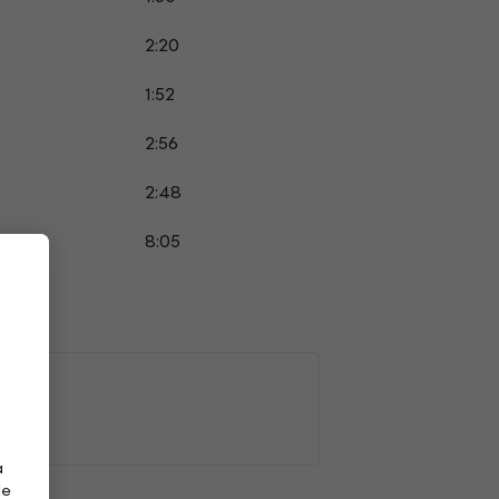
2:20
1:52
2:56
2:48
8:05
a
de