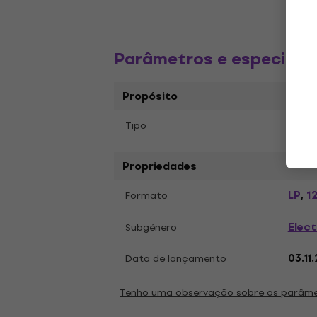
Parâmetros e especific
Propósito
Tipo
Disco
Propriedades
LP
12
Formato
,
Elect
Subgénero
Data de lançamento
03.11
Tenho uma observação sobre os parâm