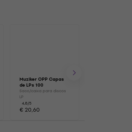
Muziker OPP Capas
Muziker MUZR0
de LPs 100
Escovar
Saco/caixa para discos
Escova para disco
LP
4,7
/5
€ 15,30
4,8
/5
€ 20,60