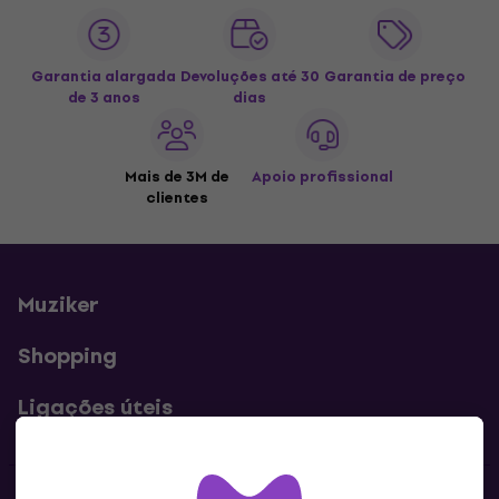
Garantia alargada
Devoluções até 30
Garantia de preço
de 3 anos
dias
Mais de 3M de
Apoio profissional
clientes
Muziker
Shopping
Ligações úteis