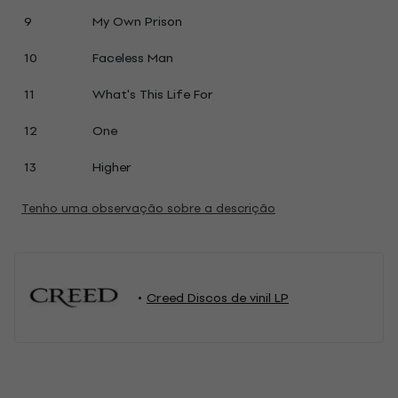
9
My Own Prison
10
Faceless Man
11
What's This Life For
12
One
13
Higher
Tenho uma observação sobre a descrição
Creed Discos de vinil LP