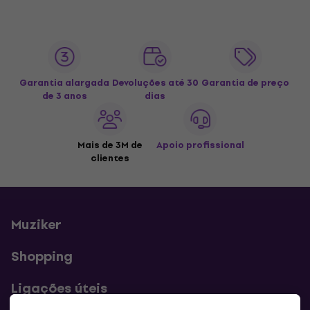
Garantia alargada
Devoluções até 30
Garantia de preço
de 3 anos
dias
Mais de 3M de
Apoio profissional
clientes
Muziker
Shopping
Ligações úteis