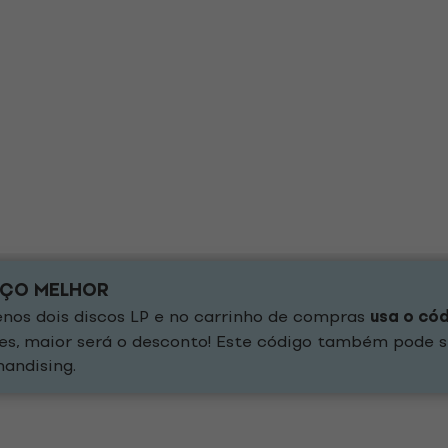
EÇO MELHOR
os dois discos LP e no carrinho de compras
usa o có
es, maior será o desconto! Este código também pode s
andising.