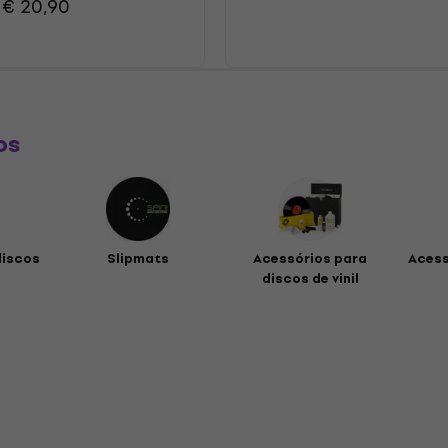
€ 20,90
os
discos
Slipmats
Acessórios para
Acess
discos de vinil