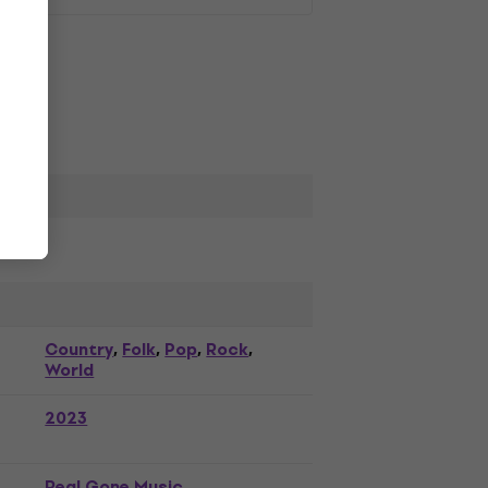
Country
Folk
Pop
Rock
,
,
,
,
World
2023
Real Gone Music