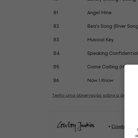
B1
Angel Mine
B2
Bea's Song (River Song 
B3
Musical Key
B4
Speaking Confidential
B5
Come Calling (Her Son
B6
Now I Know
Tenho uma observação sobre a descriç
Cowboy Junk
a