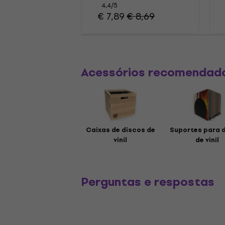
4,4
/5
€ 7,89
€ 8,69
Acessórios recomendad
Caixas de discos de
Suportes para 
vinil
de vinil
Perguntas e respostas