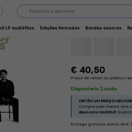
Cowboy Junkies - Lay
nil LP audiófilos
Edições limitadas
Bandas sonoras
R
Marca:
Cowboy Junkies
Código
€ 40,50
Preço de venda ao público r
Disponíveis 2 unds.
OBTÉM UM PREÇO MELHOR
Compra pelo menos dois d
desconto MASHUP
Quanto 
Entrega gratuita acima de € 