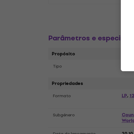
Parâmetros e especific
Propósito
Tipo
Disco
Propriedades
LP
12
Formato
,
Coun
Subgénero
Worl
Data de lançamento
20.10