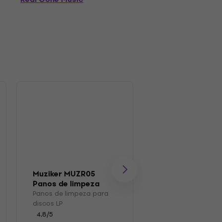
Muziker MUZR05
Muziker MUZR41
Panos de limpeza
Caixa de discos
para discos LP
vinil
Panos de limpeza para
Caixa de discos de 
discos LP
4,4
/5
€ 39,90
4,8
/5