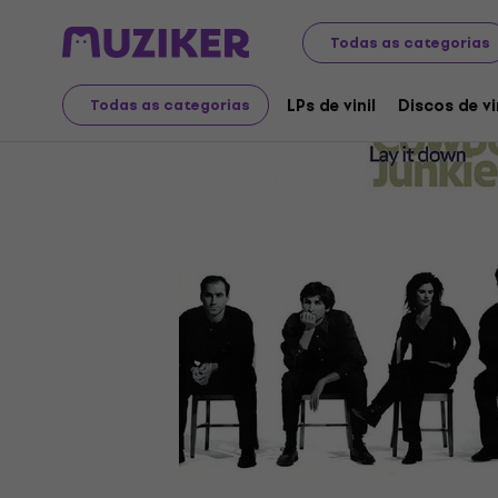
Discos LP e CDs
LPs de vinil
Todas as categorias
LPs de vinil
Discos de vi
Todas as categorias