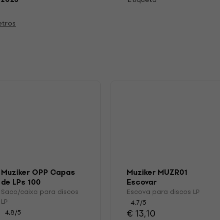
etros
s
Muziker OPP Capas
Muziker MUZR01
de LPs 100
Escovar
Saco/caixa para discos
Escova para discos LP
LP
4,7
/5
€ 13,10
4,8
/5