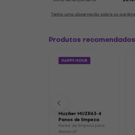
Tenho uma observação sobre os parâm
Produtos recomendado
HAPPY HOUR
Muziker MUZR63-4
Panos de limpeza
para discos LP
Panos de limpeza para
discos LP