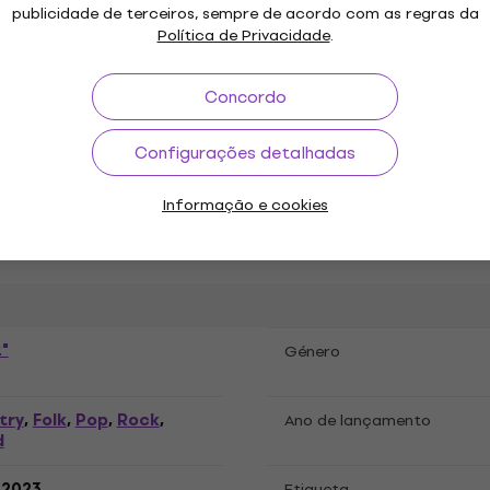
publicidade de terceiros, sempre de acordo com as regras da
Política de Privacidade
.
Concordo
ações
Configurações detalhadas
Informação e cookies
 LP
"
Género
try
Folk
Pop
Rock
,
,
,
,
Ano de lançamento
d
.2023
Etiqueta