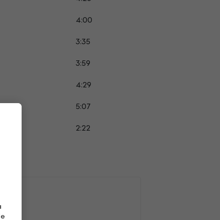
4:00
3:35
3:59
4:29
5:07
2:22
a
de