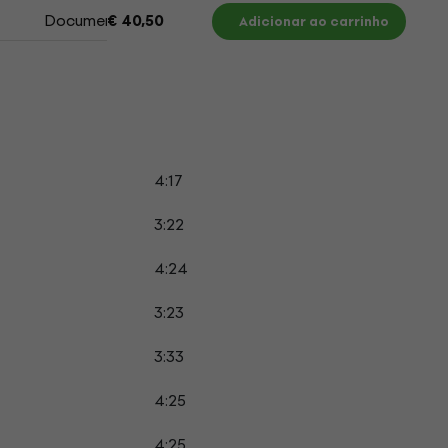
Documentos
€ 40,50
Adicionar ao carrinho
4:17
3:22
4:24
3:23
3:33
4:25
4:25