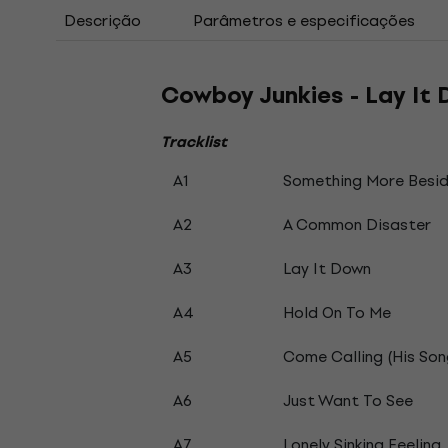
Descrição
Parâmetros e especificações
Cowboy Junkies - Lay It 
Tracklist
A1
Something More Besid
A2
A Common Disaster
A3
Lay It Down
A4
Hold On To Me
A5
Come Calling (His Son
A6
Just Want To See
A7
Lonely Sinking Feeling