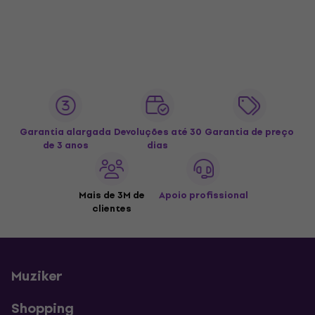
Garantia alargada
Devoluções até 30
Garantia de preço
de 3 anos
dias
Mais de 3M de
Apoio profissional
clientes
Muziker
Shopping