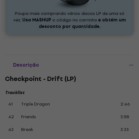
Poupa mais comprando vários discos LP de uma só
vez.
Usa
MASHUP
o código no carrinho
e obtém um
desconto por quantidade.
Descrição
Checkpoint - Drift (LP)
Tracklist
A1
Triple Dragon
2:46
A2
Friends
3:58
A3
Break
3:33