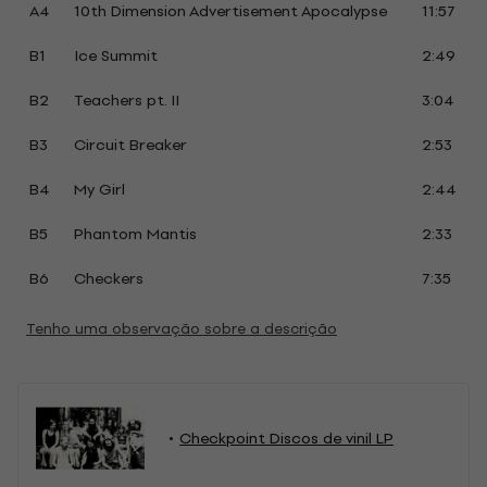
A4
10th Dimension Advertisement Apocalypse
11:57
B1
Ice Summit
2:49
B2
Teachers pt. II
3:04
B3
Circuit Breaker
2:53
B4
My Girl
2:44
B5
Phantom Mantis
2:33
B6
Checkers
7:35
Tenho uma observação sobre a descrição
Checkpoint Discos de vinil LP