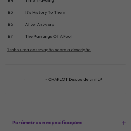
B4
Time Traveling
B5
It's History To Them
B6
After Antwerp
B7
The Paintings Of A Fool
Tenho uma observação sobre a descrição
CHARLOT Discos de vinil LP
Parâmetros e especificações