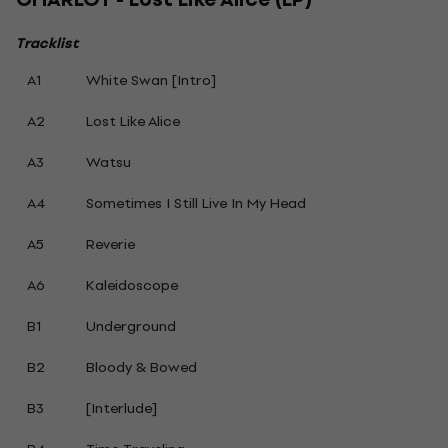
Tracklist
A1
White Swan [Intro]
A2
Lost Like Alice
A3
Watsu
A4
Sometimes I Still Live In My Head
A5
Reverie
A6
Kaleidoscope
B1
Underground
B2
Bloody & Bowed
B3
[Interlude]