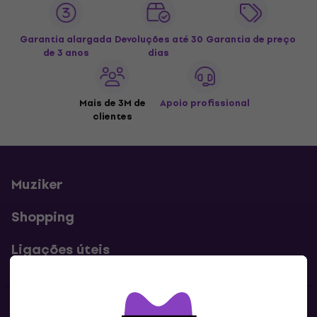
Garantia alargada
Devoluções até 30
Garantia de preço
de 3 anos
dias
Mais de 3M de
Apoio profissional
clientes
Muziker
Shopping
Ligações úteis
Contatos