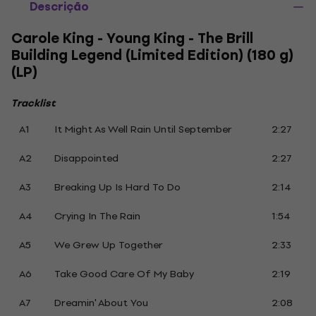
Descrição
Carole King - Young King - The Brill
Building Legend (Limited Edition) (180 g)
(LP)
Tracklist
A1
It Might As Well Rain Until September
2:27
A2
Disappointed
2:27
A3
Breaking Up Is Hard To Do
2:14
A4
Crying In The Rain
1:54
A5
We Grew Up Together
2:33
A6
Take Good Care Of My Baby
2:19
A7
Dreamin' About You
2:08