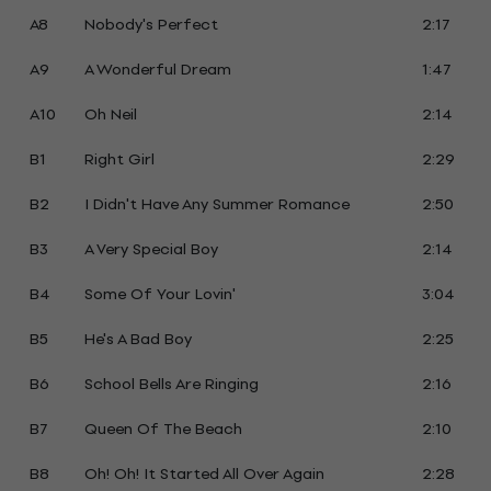
A8
Nobody's Perfect
2:17
A9
A Wonderful Dream
1:47
A10
Oh Neil
2:14
B1
Right Girl
2:29
B2
I Didn't Have Any Summer Romance
2:50
B3
A Very Special Boy
2:14
B4
Some Of Your Lovin'
3:04
B5
He's A Bad Boy
2:25
B6
School Bells Are Ringing
2:16
B7
Queen Of The Beach
2:10
B8
Oh! Oh! It Started All Over Again
2:28