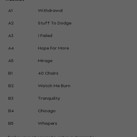
A1
Withdrawal
A2
Stuff To Dodge
A3
I Failed
A4
Hope For More
A5
Mirage
B1
40 Chairs
B2
Watch Me Burn
B3
Tranquility
B4
Chicago
B5
Whispers