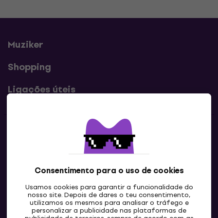
Muziker
Shopping
Ligações úteis
Contatos
Contacta-nos
Consentimento para o uso de cookies
Usamos cookies para garantir a funcionalidade do
nosso site. Depois de dares o teu consentimento,
utilizamos os mesmos para analisar o tráfego e
personalizar a publicidade nas plataformas de