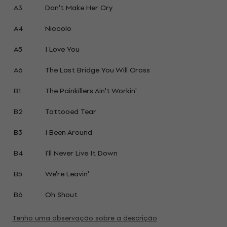
A3
Don't Make Her Cry
A4
Niccolo
A5
I Love You
A6
The Last Bridge You Will Cross
B1
The Painkillers Ain't Workin'
B2
Tattooed Tear
B3
I Been Around
B4
I'll Never Live It Down
B5
We're Leavin'
B6
Oh Shout
Tenho uma observação sobre a descrição