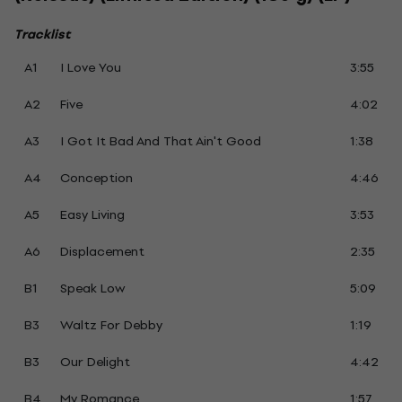
Tracklist
A1
I Love You
3:55
A2
Five
4:02
A3
I Got It Bad And That Ain't Good
1:38
A4
Conception
4:46
A5
Easy Living
3:53
A6
Displacement
2:35
B1
Speak Low
5:09
B3
Waltz For Debby
1:19
B3
Our Delight
4:42
B4
My Romance
1:57