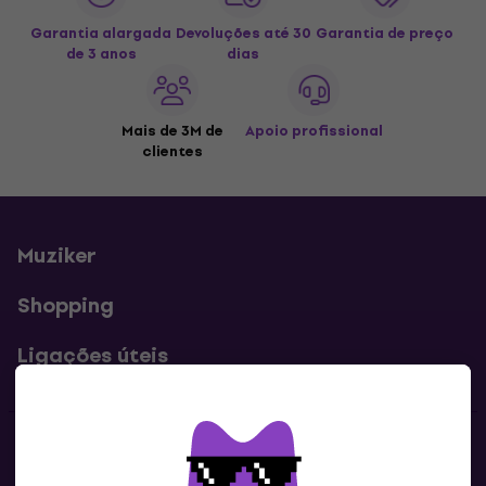
Garantia alargada
Devoluções até 30
Garantia de preço
de 3 anos
dias
Mais de 3M de
Apoio profissional
clientes
Muziker
Shopping
Ligações úteis
Contatos