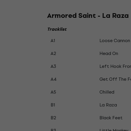
Armored Saint - La Raza 
Tracklist
A1
Loose Cannon
A2
Head On
A3
Left Hook From
A4
Get Off The F
A5
Chilled
B1
La Raza
B2
Black Feet
B3
Little Monkey