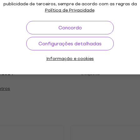
publicidade de terceiros, sempre de acordo com as regras da
Política de Privacidade
.
 LP
Concordo
Configurações detalhadas
"
Género
Informação e cookies
y Metal
Ano de lançamento
9.2024
Etiqueta
etros
s