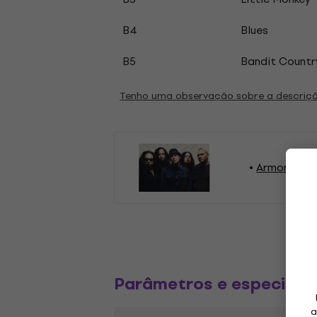
B4
Blues
B5
Bandit Countr
Tenho uma observação sobre a descriç
Armored Sai
Parâmetros e especific
a