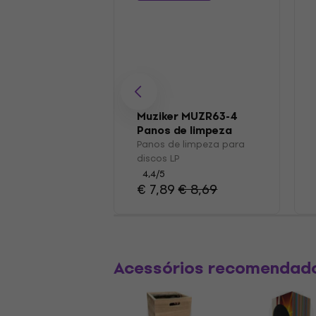
Muziker MUZR63-4
Panos de limpeza
para discos LP
Panos de limpeza para
discos LP
4,4
/5
€ 7,89
€ 8,69
Acessórios recomendad