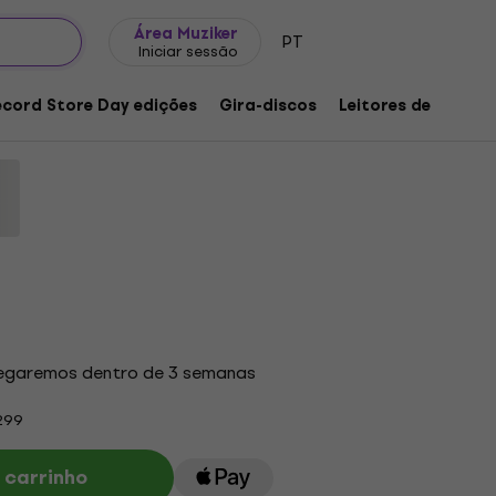
Ideias para presentes
FAQ
Muziker Blog
Área Muziker
PT
Iniciar sessão
aza (Limited Edition) (White Black
P)
ecord Store Day edições
Gira-discos
Leitores de música
o produto:
1257471
regaremos dentro de 3 semanas
299
 carrinho