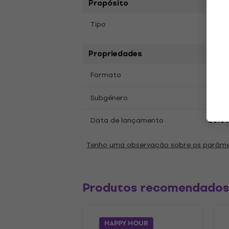
Propósito
Tipo
Disco
Propriedades
LP
12
Formato
,
Heav
Subgénero
Data de lançamento
20.0
Tenho uma observação sobre os parâm
Produtos recomendado
HAPPY HOUR