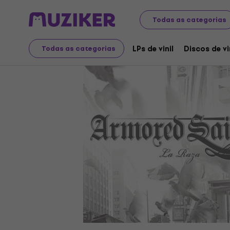
Discos LP e CDs
LPs de vinil
Todas as categorias
LPs de vinil
Discos de vi
Todas as categorias