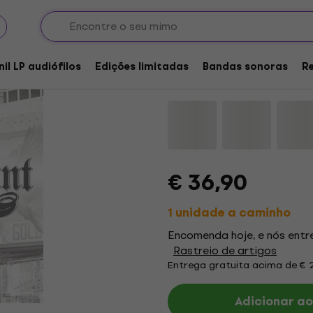
Armored Saint - La R
Marbled Coloured) (L
nil LP audiófilos
Edições limitadas
Bandas sonoras
R
Marca:
Armored Saint
Código d
€ 36,90
1 unidade a caminho
Encomenda hoje, e nós ent
Rastreio de artigos
Entrega gratuita acima de € 
Adicionar ao