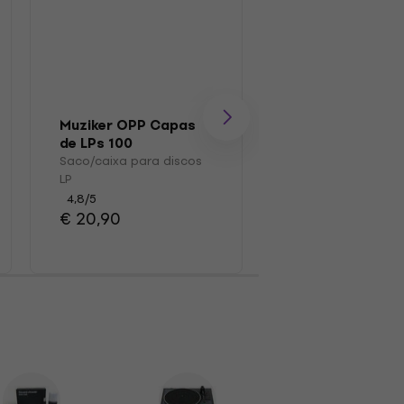
Muziker OPP Capas
Muziker MUZR0
de LPs 100
Escovar
Saco/caixa para discos
Escova para disco
LP
4,7
/5
€ 16,10
4,8
/5
€ 20,90