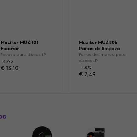
Muziker MUZR01
Muziker MUZR05
Escovar
Panos de limpeza
para discos LP
Escova para discos LP
Panos de limpeza para
discos LP
4,7
/5
€ 13,10
4,8
/5
€ 7,49
os