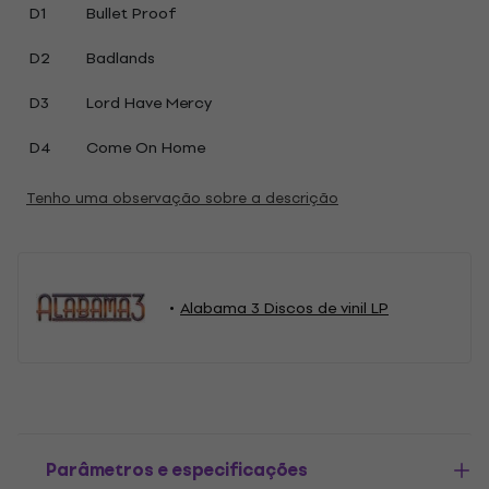
D1
Bullet Proof
D2
Badlands
D3
Lord Have Mercy
D4
Come On Home
Tenho uma observação sobre a descrição
Alabama 3 Discos de vinil LP
Parâmetros e especificações