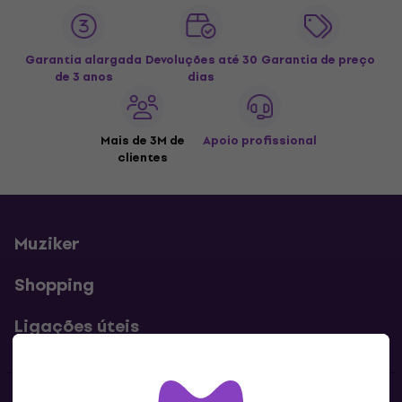
Garantia alargada
Devoluções até 30
Garantia de preço
de 3 anos
dias
Mais de 3M de
Apoio profissional
clientes
Muziker
Shopping
Ligações úteis