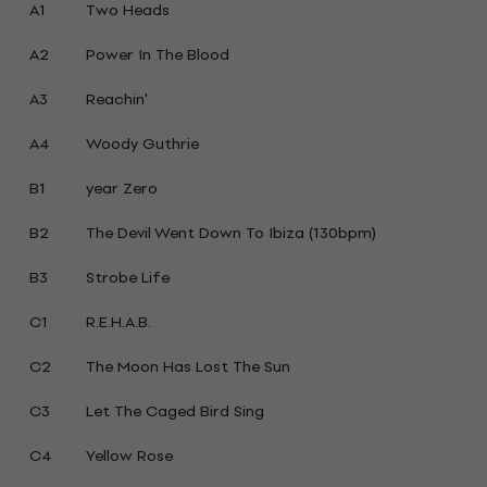
A1
Two Heads
A2
Power In The Blood
A3
Reachin'
A4
Woody Guthrie
B1
year Zero
B2
The Devil Went Down To Ibiza (130bpm)
B3
Strobe Life
C1
R.E.H.A.B.
C2
The Moon Has Lost The Sun
C3
Let The Caged Bird Sing
C4
Yellow Rose