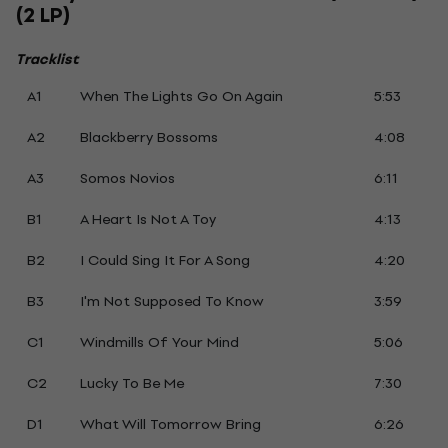
(2 LP)
Tracklist
A1
When The Lights Go On Again
5:53
A2
Blackberry Bossoms
4:08
A3
Somos Novios
6:11
B1
A Heart Is Not A Toy
4:13
B2
I Could Sing It For A Song
4:20
B3
I'm Not Supposed To Know
3:59
C1
Windmills Of Your Mind
5:06
C2
Lucky To Be Me
7:30
D1
What Will Tomorrow Bring
6:26