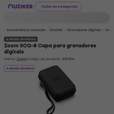
Todas as categorias
Instrumentos musicais
Estúdio
Gravadores digitais
Aces
A venda terminou
Zoom SCQ-8 Capa para gravadores
digitais
Marca:
Zoom
Código do produto:
230104
A venda terminou