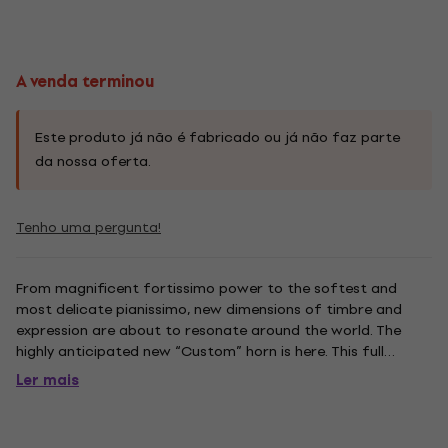
A venda terminou
Este produto já não é fabricado ou já não faz parte
da nossa oferta.
Tenho uma pergunta!
From magnificent fortissimo power to the softest and
most delicate pianissimo, new dimensions of timbre and
expression are about to resonate around the world. The
highly anticipated new “Custom” horn is here. This full
double horn in F/Bb features a yellow-brass detachable MS
Ler mais
size bell. Bore size is 12.1 millimeters. The instrument is
finished...