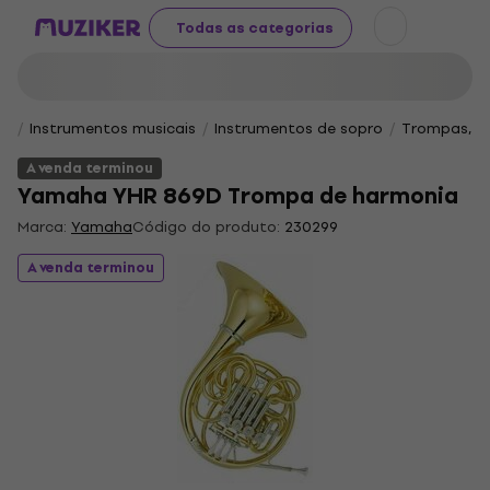
Todas as categorias
Instrumentos musicais
Instrumentos de sopro
Trompas, tr
A venda terminou
Yamaha YHR 869D Trompa de harmonia
Marca:
Yamaha
Código do produto:
230299
A venda terminou