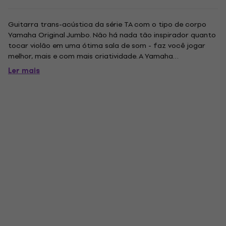
Guitarra trans-acústica da série TA com o tipo de corpo
Yamaha Original Jumbo. Não há nada tão inspirador quanto
tocar violão em uma ótima sala de som - faz você jogar
melhor, mais e com mais criatividade. A Yamaha
TransAcoustic Guitar recria essa incrível experiência sem
Ler mais
precisar de amplificação ou efeitos externos, apenas a
própria guitarra. É...