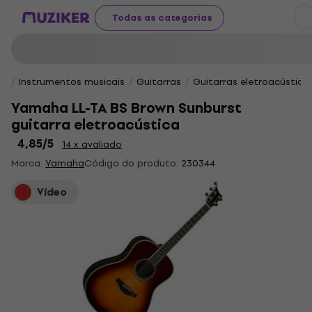
Todas as categorias
Instrumentos musicais
Guitarras
Guitarras eletroacústica
Yamaha LL-TA BS Brown Sunburst
guitarra eletroacústica
4,85
/5
14 x avaliado
Marca:
Yamaha
Código do produto:
230344
Vídeo