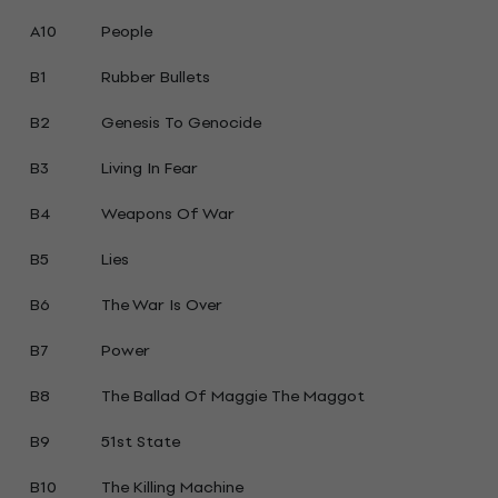
A10
People
B1
Rubber Bullets
B2
Genesis To Genocide
B3
Living In Fear
B4
Weapons Of War
B5
Lies
B6
The War Is Over
B7
Power
B8
The Ballad Of Maggie The Maggot
B9
51st State
B10
The Killing Machine