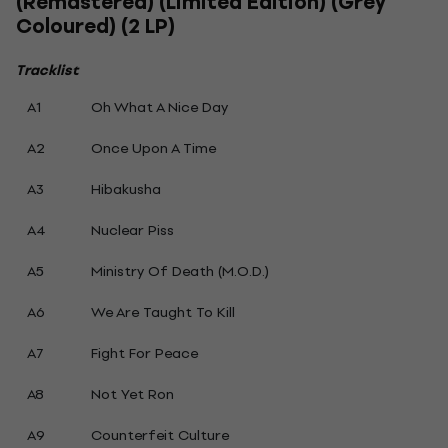
(Remastered) (Limited Edition) (Grey
Coloured) (2 LP)
Tracklist
A1
Oh What A Nice Day
A2
Once Upon A Time
A3
Hibakusha
A4
Nuclear Piss
A5
Ministry Of Death (M.O.D.)
A6
We Are Taught To Kill
A7
Fight For Peace
A8
Not Yet Ron
A9
Counterfeit Culture