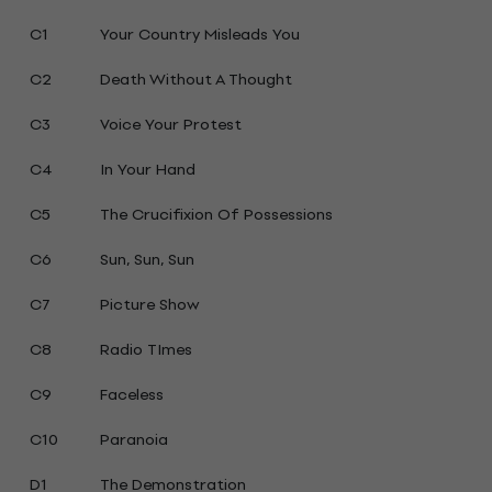
C1
Your Country Misleads You
C2
Death Without A Thought
C3
Voice Your Protest
C4
In Your Hand
C5
The Crucifixion Of Possessions
C6
Sun, Sun, Sun
C7
Picture Show
C8
Radio TImes
C9
Faceless
C10
Paranoia
D1
The Demonstration