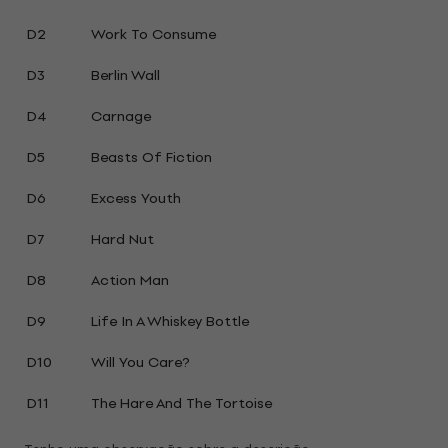
D2
Work To Consume
D3
Berlin Wall
D4
Carnage
D5
Beasts Of Fiction
D6
Excess Youth
D7
Hard Nut
D8
Action Man
D9
Life In A Whiskey Bottle
D10
Will You Care?
D11
The Hare And The Tortoise