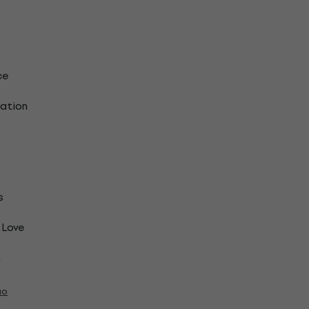
ce
ation
s
 Love
n
ão