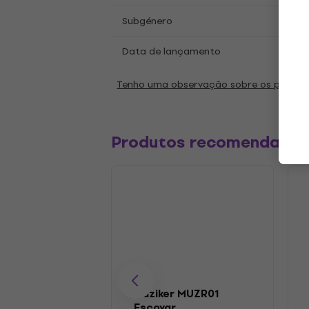
Alt-
Subgénero
Data de lançamento
07.11
Tenho uma observação sobre os parâm
Produtos recomendado
Muziker MUZR01
Escovar