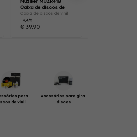
Muziker MUZR41B
Saco/caixa para d
Caixa de discos de
LP
vinil
Caixa de discos de vinil
4,8
/5
4,4
/5
€ 20,60
€ 39,90
essórios para
Acessórios para gira-
scos de vinil
discos