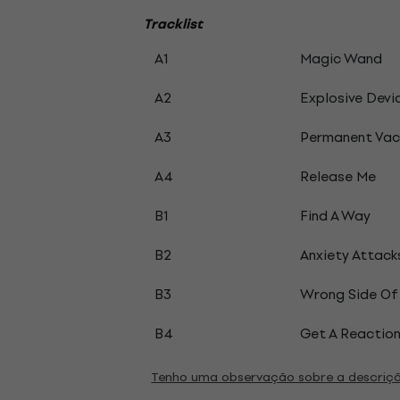
Tracklist
A1
Magic Wand
A2
Explosive Devi
A3
Permanent Vac
A4
Release Me
B1
Find A Way
B2
Anxiety Attack
B3
Wrong Side Of
B4
Get A Reactio
Tenho uma observação sobre a descriç