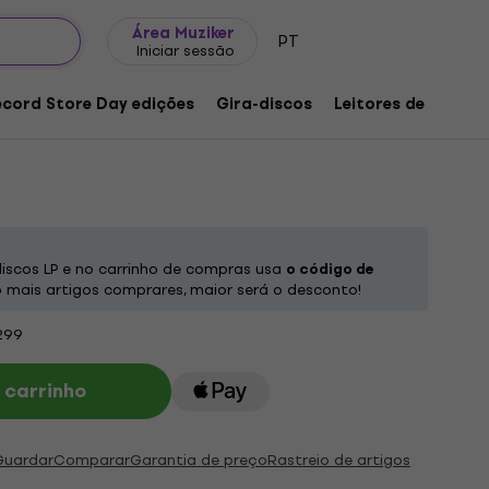
Ideias para presentes
FAQ
Muziker Blog
Área Muziker
PT
Iniciar sessão
ive Devices / Outside Voices (LP)
ecord Store Day edições
Gira-discos
Leitores de música
produto:
1257879
iscos LP e no carrinho de compras usa
o código de
mais artigos comprares, maior será o desconto!
299
 carrinho
Guardar
Comparar
Garantia de preço
Rastreio de artigos