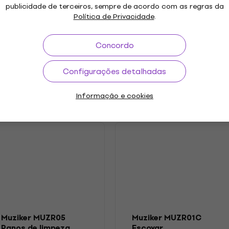
publicidade de terceiros, sempre de acordo com as regras da
Pop
Ano de lançamento
Política de Privacidade
.
.2025
Etiqueta
Concordo
etros
Configurações detalhadas
Informação e cookies
s
Muziker MUZR05
Muziker MUZR01C
Panos de limpeza
Escovar