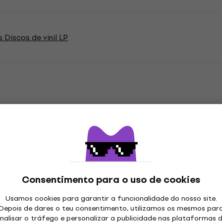
 Discos de vinil LP
ações
 LP
Consentimento para o uso de cookies
Usamos cookies para garantir a funcionalidade do nosso site.
Depois de dares o teu consentimento, utilizamos os mesmos par
"
Género
nalisar o tráfego e personalizar a publicidade nas plataformas 