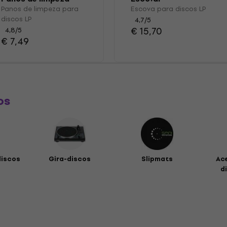
para discos LP
Panos de limpeza para
Escova para discos LP
discos LP
4,7
/5
€ 15,70
4,8
/5
€ 7,49
os
discos
Gira-discos
Slipmats
Ac
di