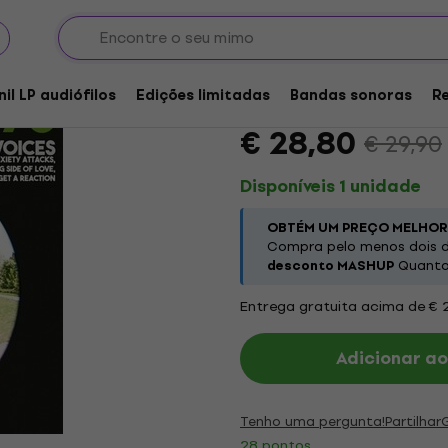
The Wesleys - Explos
nil LP audiófilos
Edições limitadas
Bandas sonoras
R
Marca:
The Wesleys
Código do 
€ 28,80
€ 29,90
Disponíveis 1 unidade
OBTÉM UM PREÇO MELHOR
Compra pelo menos dois d
desconto MASHUP
Quanto 
Entrega gratuita acima de € 
Adicionar ao
Tenho uma pergunta!
Partilhar
28 pontos