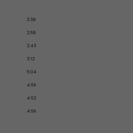
3:38
2:58
2:43
3:12
5:04
4:56
4:52
4:56