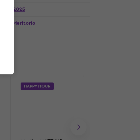
2025
Meritorio
HAPPY HOUR
Muziker OPP Ca
de LPs 100