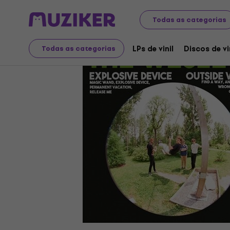
Discos LP e CDs
LPs de vinil
Todas as categorias
LPs de vinil
Discos de vi
Todas as categorias