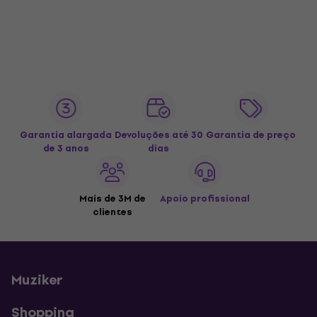
Garantia alargada
Devoluções até 30
Garantia de preço
de 3 anos
dias
Mais de 3M de
Apoio profissional
clientes
Muziker
Shopping