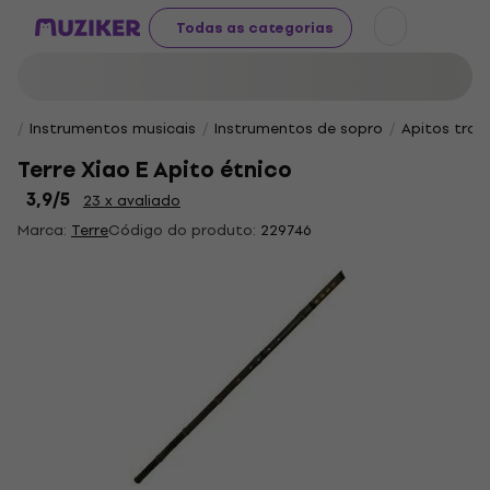
Todas as categorias
Instrumentos musicais
Instrumentos de sopro
Apitos tradi
Terre Xiao E Apito étnico
3,9
/5
23 x avaliado
Marca:
Terre
Código do produto:
229746