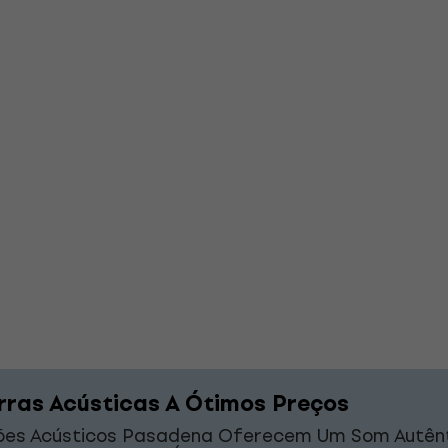
rras Acústicas A Ótimos Preços
lões Acústicos Pasadena Oferecem Um Som Autên