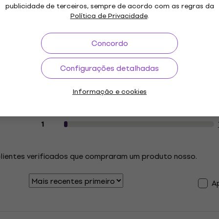
publicidade de terceiros, sempre de acordo com as regras da
Política de Privacidade
.
Concordo
Avaliações dos clientes sobre o artig
5
Configurações detalhadas
4
3
Informação e cookies
2
2
1
clientes verificados que compraram um produto nosso.
A