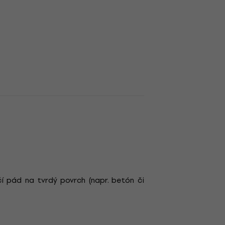
čí pád na tvrdý povrch (napr. betón či