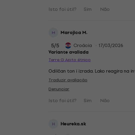
Isto foi útil?
Sim
Não
Marojica M.
M
5
/5
Croácia
17/03/2026
Variante avaliada
Terre G Apito étnico
Odilčan ton i izrada. Lako reagira na i
Traduzir avaliação
Denunciar
Isto foi útil?
Sim
Não
Heureka.sk
H