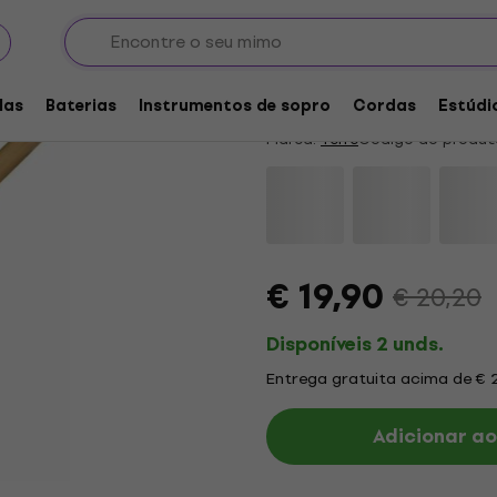
 tradicionais
Terre A Apito étnico
4,6
/5
42 x avaliado
las
Baterias
Instrumentos de sopro
Cordas
Estúdi
Marca:
Terre
Código do produt
€ 19,90
€ 20,20
Disponíveis 2 unds.
Entrega gratuita acima de € 
Adicionar ao