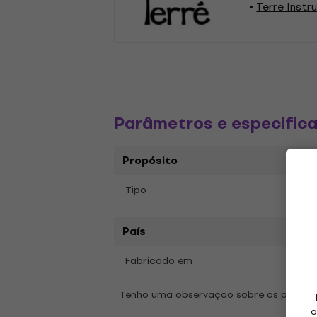
Terre Inst
Parâmetros e especific
Propósito
Ela a
Tipo
País
Fabricado em
Alem
Tenho uma observação sobre os parâm
a