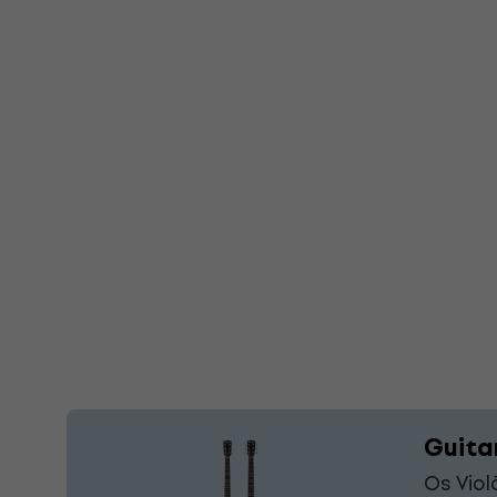
Guita
Os Vio