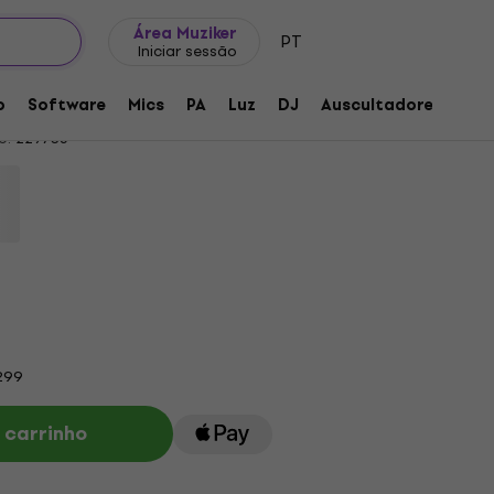
Ideias para presentes
FAQ
Muziker Blog
Área Muziker
PT
Iniciar sessão
o
Software
Mics
PA
Luz
DJ
Auscultadores
Aud
o:
229735
299
 carrinho