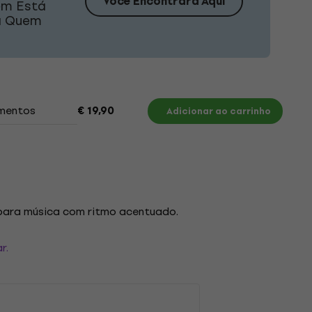
Você Encontrará Aqui
em Está
ra Quem
mentos
€ 19,90
Adicionar ao carrinho
para música com ritmo acentuado.
r.