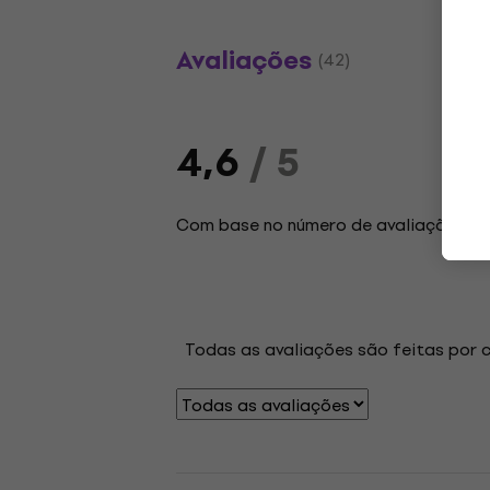
Avaliações
(42)
4,6
/ 5
Com base no número de avaliações: 4
Todas as avaliações são feitas por 