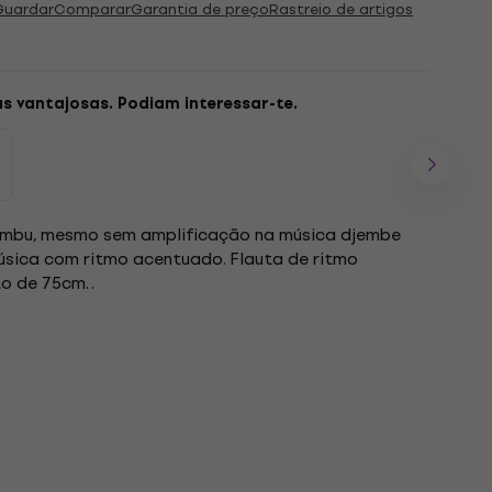
Guardar
Comparar
Garantia de preço
Rastreio de artigos
as vantajosas. Podiam interessar-te.
bambu, mesmo sem amplificação na música djembe
sica com ritmo acentuado. Flauta de ritmo
 de 75cm. .