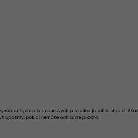
výhodou týchto bambusových píšťaliek je ich krehkosť. Sta
byť opatrný, pokiaľ nemáte ochranné púzdro.