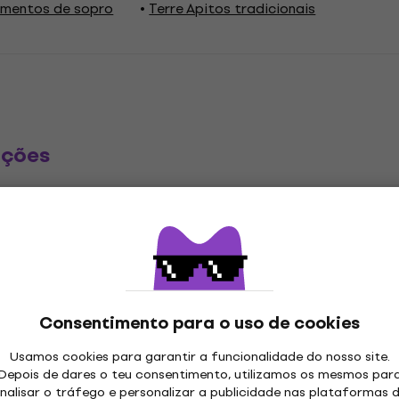
rumentos de sopro
Terre Apitos tradicionais
ações
ssobiou
Tipo de afinação
Consentimento para o uso de cookies
anha
Usamos cookies para garantir a funcionalidade do nosso site.
etros
Depois de dares o teu consentimento, utilizamos os mesmos par
nalisar o tráfego e personalizar a publicidade nas plataformas 