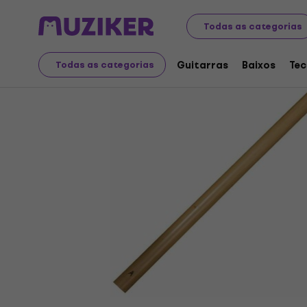
Instrumentos musicais
Instrumentos de sopro
Apitos
Todas as categorias
Guitarras
Baixos
Tec
Todas as categorias