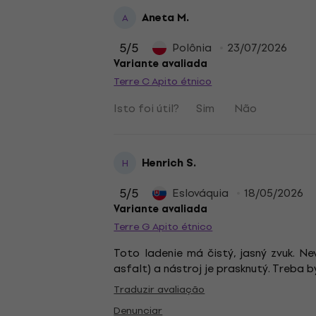
Aneta M.
A
5
/5
Polônia
23/07/2026
Variante avaliada
Terre C Apito étnico
Isto foi útil?
Sim
Não
Henrich S.
H
5
/5
Eslováquia
18/05/2026
Variante avaliada
Terre G Apito étnico
Toto ladenie má čistý, jasný zvuk. Ne
asfalt) a nástroj je prasknutý. Treba 
Traduzir avaliação
Denunciar