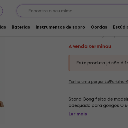
a
Suportes para gongos
A venda terminou
Terre 387805-S Supo
las
Baterias
Instrumentos de sopro
Cordas
Estúdi
Marca:
Terre
Código do produt
A venda terminou
Este produto já não é f
Tenho uma pergunta!
Partilhar
Stand Gong feito de madeira
adequado para gongos O 60
Ler mais