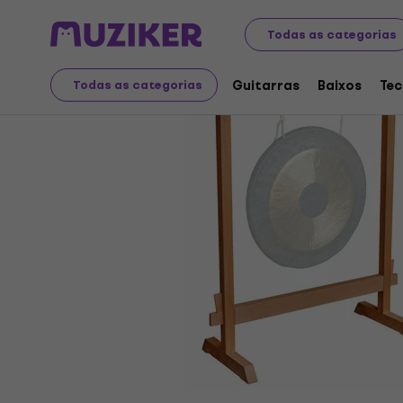
Instrumentos musicais
Baterias
Hardware de bateri
Todas as categorias
Guitarras
Baixos
Tec
Todas as categorias
A venda terminou