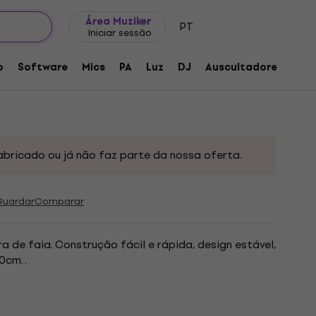
Ideias para presentes
FAQ
Muziker Blog
Área Muziker
PT
Iniciar sessão
rte para gongo
o
Software
Mics
PA
Luz
DJ
Auscultadores
Aud
o:
229757
abricado ou já não faz parte da nossa oferta.
Guardar
Comparar
 de faia. Construção fácil e rápida, design estável,
cm. .