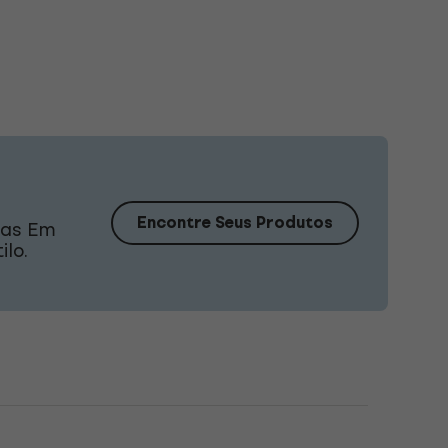
Encontre Seus Produtos
das Em
ilo.