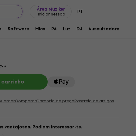
Ideias para presentes
FAQ
Muziker Blog
Área Muziker
PT
Iniciar sessão
para didjerido
o
Software
Mics
PA
Luz
DJ
Auscultadores
Aud
o:
229712
299
 carrinho
Guardar
Comparar
Garantia de preço
Rastreio de artigos
as vantajosas. Podiam interessar-te.