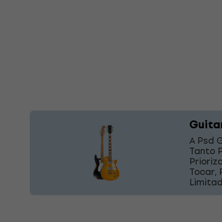
Guita
A Psd G
Tanto 
Prioriz
Tocar,
Limita