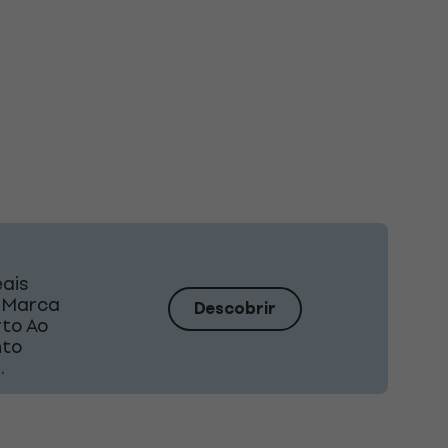
eais
A Marca
Descobrir
rto Ao
nto
.