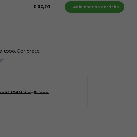
€ 30,70
Adicionar ao carrinho
o topo. Cor preta
r.
acos para didgeridoo