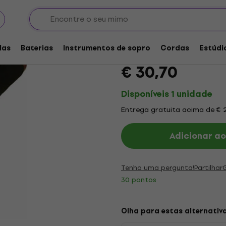
ia
Bolsas e estojos para percussão
Sacos para didgeridoo
Terre 2796025 Saco 
las
Baterias
Instrumentos de sopro
Cordas
Estúdi
Marca:
Terre
Código do produt
€ 30,70
Disponíveis 1 unidade
Entrega gratuita acima de € 
Adicionar ao
Tenho uma pergunta!
Partilhar
30 pontos
Olha para estas alternativ