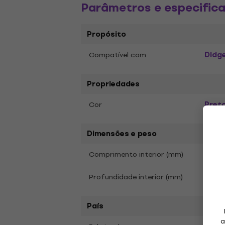
Parâmetros e especific
Propósito
Didg
Compatível com
Propriedades
Pret
Cor
Dimensões e peso
Comprimento interior (mm)
1750
Profundidade interior (mm)
340
País
a