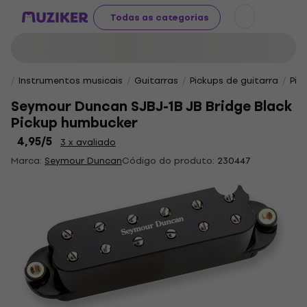
Todas as categorias
Instrumentos musicais
Guitarras
Pickups de guitarra
Pic
Seymour Duncan SJBJ-1B JB Bridge Black
Pickup humbucker
4,95
/5
3 x avaliado
Marca:
Seymour Duncan
Código do produto:
230447