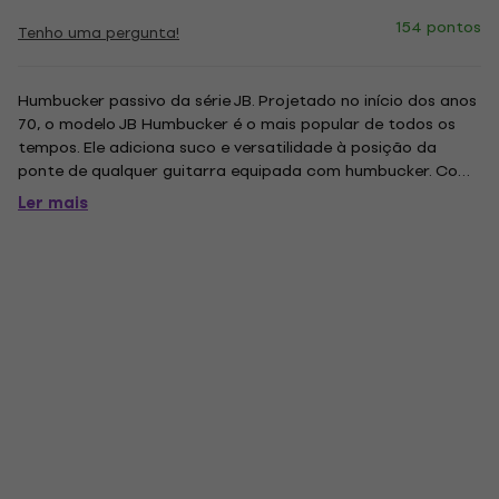
154 pontos
Tenho uma pergunta!
Humbucker passivo da série JB. Projetado no início dos anos
70, o modelo JB Humbucker é o mais popular de todos os
tempos. Ele adiciona suco e versatilidade à posição da
ponte de qualquer guitarra equipada com humbucker. Com
suas bobinas quentes e ímã de barra alnico 5, este
Ler mais
captador oferece um inconfundível ataque de médio
alcance superior, um...