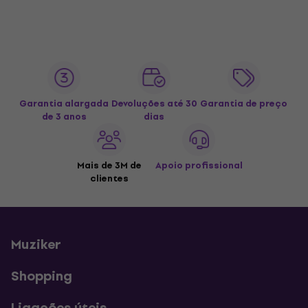
Garantia alargada
Devoluções até 30
Garantia de preço
de 3 anos
dias
Mais de 3M de
Apoio profissional
clientes
Muziker
Shopping
Ligações úteis