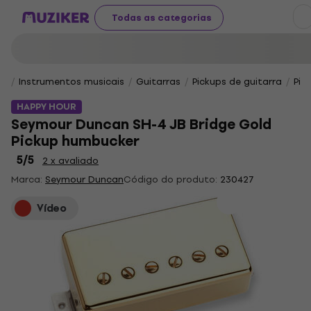
Todas as categorias
Instrumentos musicais
Guitarras
Pickups de guitarra
Pic
HAPPY HOUR
Seymour Duncan SH-4 JB Bridge Gold
Pickup humbucker
5
/5
2 x avaliado
Marca:
Seymour Duncan
Código do produto:
230427
Vídeo