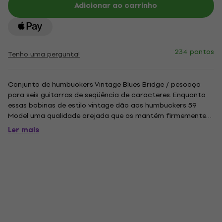
Adicionar ao carrinho
234 pontos
Tenho uma pergunta!
Conjunto de humbuckers Vintage Blues Bridge / pescoço
para seis guitarras de seqüência de caracteres. Enquanto
essas bobinas de estilo vintage dão aos humbuckers 59
Model uma qualidade arejada que os mantém firmemente
plantados na família PAF, o imã alnico de 5 barras e potes
Ler mais
de cera a vácuo foram adicionados para compensar
cordas de guitarra...