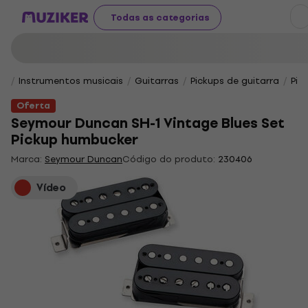
Todas as categorias
Instrumentos musicais
Guitarras
Pickups de guitarra
Pic
Oferta
Seymour Duncan SH-1 Vintage Blues Set
Pickup humbucker
Marca:
Seymour Duncan
Código do produto:
230406
Vídeo