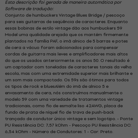
Esta descrição foi gerada de maneira automática por
Software de tradução:
Conjunto de humbuckers Vintage Blues Bridge / pescoço
para seis guitarras de seqüência de caracteres. Enquanto
essas bobinas de estilo vintage dão aos humbuckers 59
Model uma qualidade arejada que os mantém firmemente
plantados na família PAF, o imã alnico de 5 barras e potes
de cera a vácuo foram adicionados para compensar
cordas de guitarra mais leves e amplificadores mais altos
do que os usados ​​anteriormente. os anos 50. O resultado é
um captador com toneladas de caracteres tonais da velha
escola, mas com uma extremidade superior mais brilhante e
um som mais compactado. Os 59s são ótimos para todos
os tipos de rock e bluesAlém do imã de alnico 5 e
envasamento de cera, nós construímos manualmente o
modelo 59 com uma variedade de tratamentos vintage
tradicionais, como fio de esmalte liso 42AWG, placa de
fundo de prata de níquel fio de trava de push-back
trançado de condutor único vintage e sem logotipo. - Ponte
PU Resistência DC: 7,57 kOhm - Pescoço PU Resistência DC:
6,54 kOhm - Número de Condutores: 1 - Cor: Preto.