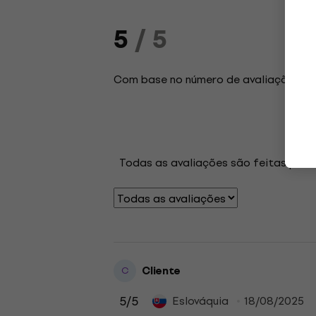
5
/ 5
Com base no número de avaliações: 2
Todas as avaliações são feitas por 
Cliente
C
5
/5
Eslováquia
18/08/2025