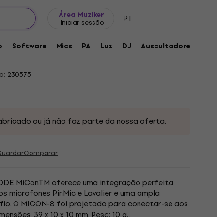
Ideias para presentes
FAQ
Muziker Blog
ais para microfones
Área Muziker
PT
Iniciar sessão
ctor
o
Software
Mics
PA
Luz
DJ
Auscultadores
Aud
o:
230575
abricado ou já não faz parte da nossa oferta.
Guardar
Comparar
RODE MiConTM oferece uma integração perfeita
os microfones PinMic e Lavalier e uma ampla
fio. O MICON-8 foi projetado para conectar-se aos
nsões: 39 x 10 x 10 mm. Peso: 10 g. .