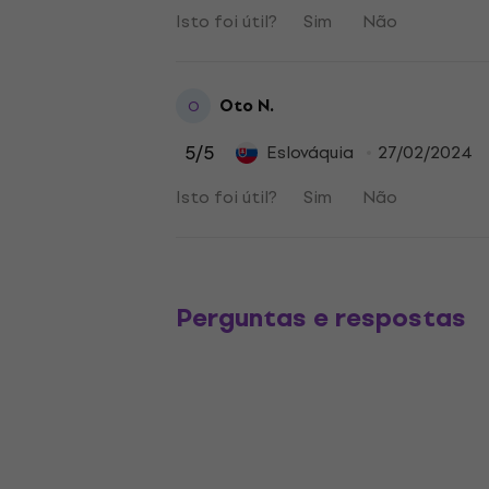
Isto foi útil?
Sim
Não
Oto N.
O
5
/5
Eslováquia
27/02/2024
Isto foi útil?
Sim
Não
Perguntas e respostas