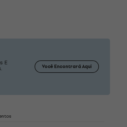
s E
Você Encontrará Aqui
.
entos