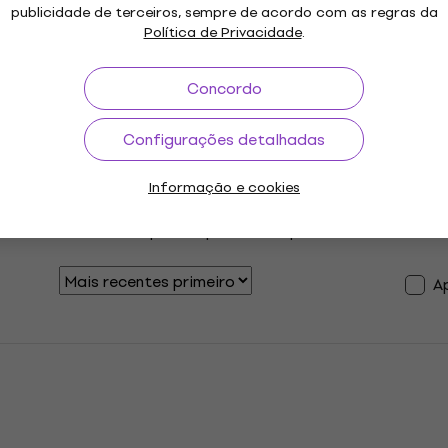
Avaliações dos clientes sobre o artigo
2
5
publicidade de terceiros, sempre de acordo com as regras da
Política de Privacidade
.
0
4
0
3
Concordo
0
2
Configurações detalhadas
0
1
Informação e cookies
clientes verificados que compraram um produto nosso.
A