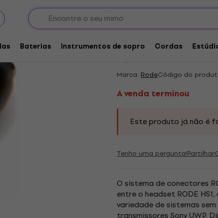
 e adaptadores
Adaptadores de conetores
Conectores especi
A venda terminou
Rode MiCon-8 Cone
las
Baterias
Instrumentos de sopro
Cordas
Estúdi
5
/5
2 x avaliado
Marca:
Rode
Código do produt
A venda terminou
Este produto já não é f
Tenho uma pergunta!
Partilhar
O sistema de conectores 
entre o headset RODE HS1, 
variedade de sistemas sem 
transmissores Sony UWP. Dime