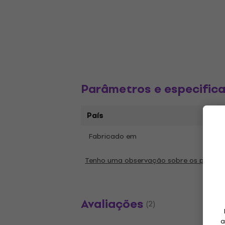
Parâmetros e especific
País
Fabricado em
Chin
Tenho uma observação sobre os parâm
Avaliações
(2)
a