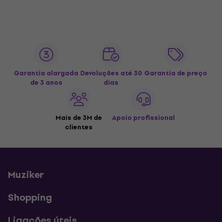
Garantia alargada
Devoluções até 30
Garantia de preço
de 3 anos
dias
Mais de 3M de
Apoio profissional
clientes
Muziker
Shopping
Ligações úteis