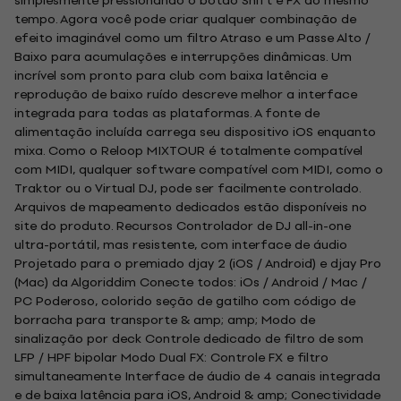
simplesmente pressionando o botão Shift e FX ao mesmo
tempo. Agora você pode criar qualquer combinação de
efeito imaginável como um filtro Atraso e um Passe Alto /
Baixo para acumulações e interrupções dinâmicas. Um
incrível som pronto para club com baixa latência e
reprodução de baixo ruído descreve melhor a interface
integrada para todas as plataformas. A fonte de
alimentação incluída carrega seu dispositivo iOS enquanto
mixa. Como o Reloop MIXTOUR é totalmente compatível
com MIDI, qualquer software compatível com MIDI, como o
Traktor ou o Virtual DJ, pode ser facilmente controlado.
Arquivos de mapeamento dedicados estão disponíveis no
site do produto. Recursos Controlador de DJ all-in-one
ultra-portátil, mas resistente, com interface de áudio
Projetado para o premiado djay 2 (iOS / Android) e djay Pro
(Mac) da Algoriddim Conecte todos: iOs / Android / Mac /
PC Poderoso, colorido seção de gatilho com código de
borracha para transporte & amp; amp; Modo de
sinalização por deck Controle dedicado de filtro de som
LFP / HPF bipolar Modo Dual FX: Controle FX e filtro
simultaneamente Interface de áudio de 4 canais integrada
e de baixa latência para iOS, Android & amp; Conectividade