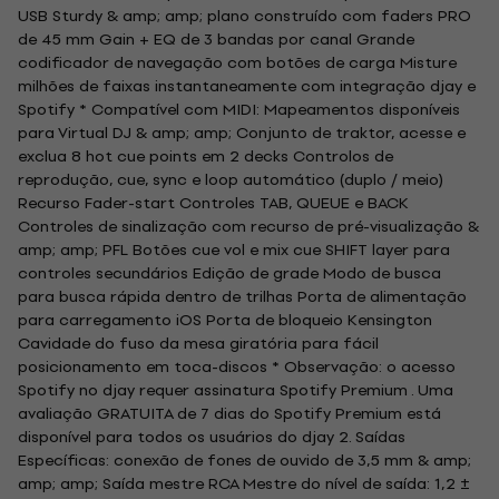
USB Sturdy & amp; amp; plano construído com faders PRO
de 45 mm Gain + EQ de 3 bandas por canal Grande
codificador de navegação com botões de carga Misture
milhões de faixas instantaneamente com integração djay e
Spotify * Compatível com MIDI: Mapeamentos disponíveis
para Virtual DJ & amp; amp; Conjunto de traktor, acesse e
exclua 8 hot cue points em 2 decks Controlos de
reprodução, cue, sync e loop automático (duplo / meio)
Recurso Fader-start Controles TAB, QUEUE e BACK
Controles de sinalização com recurso de pré-visualização &
amp; amp; PFL Botões cue vol e mix cue SHIFT layer para
controles secundários Edição de grade Modo de busca
para busca rápida dentro de trilhas Porta de alimentação
para carregamento iOS Porta de bloqueio Kensington
Cavidade do fuso da mesa giratória para fácil
posicionamento em toca-discos * Observação: o acesso
Spotify no djay requer assinatura Spotify Premium . Uma
avaliação GRATUITA de 7 dias do Spotify Premium está
disponível para todos os usuários do djay 2. Saídas
Específicas: conexão de fones de ouvido de 3,5 mm & amp;
amp; amp; Saída mestre RCA Mestre do nível de saída: 1,2 ±