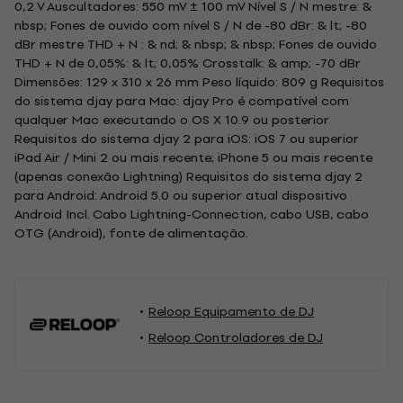
0,2 V Auscultadores: 550 mV ± 100 mV Nível S / N mestre: &
nbsp; Fones de ouvido com nível S / N de -80 dBr: & lt; -80
dBr mestre THD + N : & nd; & nbsp; & nbsp; Fones de ouvido
THD + N de 0,05%: & lt; 0,05% Crosstalk: & amp; -70 dBr
Dimensões: 129 x 310 x 26 mm Peso líquido: 809 g Requisitos
do sistema djay para Mac: djay Pro é compatível com
qualquer Mac executando o OS X 10.9 ou posterior
Requisitos do sistema djay 2 para iOS: iOS 7 ou superior
iPad Air / Mini 2 ou mais recente; iPhone 5 ou mais recente
(apenas conexão Lightning) Requisitos do sistema djay 2
para Android: Android 5.0 ou superior atual dispositivo
Android Incl. Cabo Lightning-Connection, cabo USB, cabo
OTG (Android), fonte de alimentação.
Reloop Equipamento de DJ
Reloop Controladores de DJ