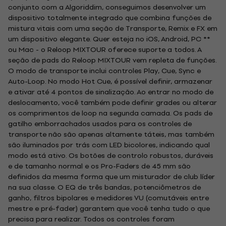
conjunto com a Algoriddim, conseguimos desenvolver um
dispositivo totalmente integrado que combina funções de
mistura vitais com uma seção de Transporte, Remix e FX em
um dispositivo elegante. Quer esteja no iOS, Android, PC **
ou Mac - o Reloop MIXTOUR oferece suporte a todos. A
seção de pads do Reloop MIXTOUR vem repleta de funções.
O modo de transporte inclui controles Play, Cue, Sync e
Auto-Loop. No modo Hot Cue, é possível definir, armazenar
e ativar até 4 pontos de sinalização. Ao entrar no modo de
deslocamento, você também pode definir grades ou alterar
os comprimentos de loop na segunda camada. Os pads de
gatilho emborrachados usados para os controles de
transporte não são apenas altamente táteis, mas também
são iluminados por trás com LED bicolores, indicando qual
modo está ativo. Os botões de controlo robustos, duráveis
e de tamanho normal e os Pro-Faders de 45 mm são
definidos da mesma forma que um misturador de club líder
na sua classe. O EQ de três bandas, potenciômetros de
ganho, filtros bipolares e medidores VU (comutáveis entre
mestre e pré-fader) garantem que você tenha tudo o que
precisa para realizar. Todos os controles foram