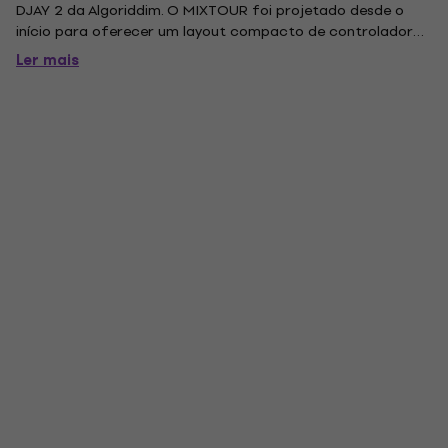
DJAY 2 da Algoriddim. O MIXTOUR foi projetado desde o
início para oferecer um layout compacto de controlador
de DJ de dois canais, que permite que você inicie a festa em
Ler mais
qualquer lugar, a qualquer momento. Trabalhando em
conjunto com a...