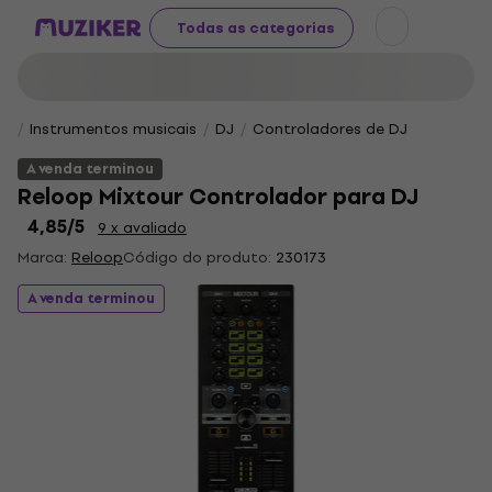
Todas as categorias
Instrumentos musicais
DJ
Controladores de DJ
A venda terminou
Reloop Mixtour Controlador para DJ
4,85
/5
9 x avaliado
Marca:
Reloop
Código do produto:
230173
A venda terminou