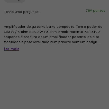
789 pontos
Tenho uma pergunta!
Amplificador de guitarra baixo compacto. Tem o poder de
350 W / 4 ohm e 200 W / 8 ohm. A mais recente PJB D400
responde à procura de um amplificador potente, de alta
fidelidade e peso leve, tudo num pacote com um design
bonito. Também queríamos torná-lo completamente livre de
Ler mais
ruídos, por isso usamos os mais recentes designs de
amplificadores...