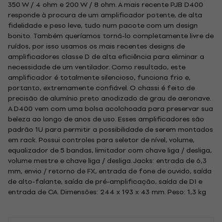
350 W / 4 ohm e 200 W / 8 ohm. A mais recente PJB D400
responde à procura de um amplificador potente, de alta
fidelidade e peso leve, tudo num pacote com um design
bonito. Também queríamos torná-lo completamente livre de
ruídos, por isso usamos os mais recentes designs de
amplificadores classe D de alta eficiência para eliminar a
necessidade de um ventilador. Como resultado, este
amplificador é totalmente silencioso, funciona frio e,
portanto, extremamente confiável. O chassi é feito de
precisão de alumínio preto anodizado de grau de aeronave.
A D400 vem com uma bolsa acolchoada para preservar sua
beleza ao longo de anos de uso. Esses amplificadores são
padrão 1U para permitir a possibilidade de serem montados
em rack. Possui controles para seletor de nível, volume,
equalizador de 5 bandas, limitador com chave liga / desliga,
volume mestre e chave liga / desliga. Jacks: entrada de 6,3
mm, envio / retorno de FX, entrada de fone de ouvido, saída
de alto-falante, saída de pré-amplificação, saída de DI e
entrada de CA. Dimensões: 244 x 193 x 43 mm. Peso: 1,3 kg