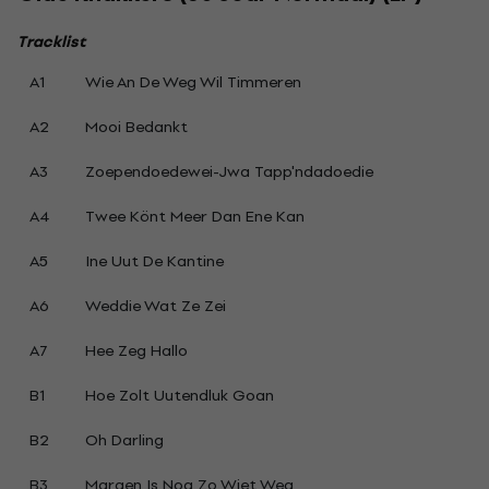
Tracklist
A1
Wie An De Weg Wil Timmeren
A2
Mooi Bedankt
A3
Zoependoedewei-Jwa Tapp'ndadoedie
A4
Twee Könt Meer Dan Ene Kan
A5
Ine Uut De Kantine
A6
Weddie Wat Ze Zei
A7
Hee Zeg Hallo
B1
Hoe Zolt Uutendluk Goan
B2
Oh Darling
B3
Margen Is Nog Zo Wiet Weg