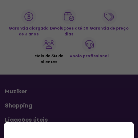
Garantia alargada
Devoluções até 30
Garantia de preço
de 3 anos
dias
Mais de 3M de
Apoio profissional
clientes
Muziker
Shopping
Ligações úteis