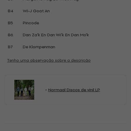
B4
Wi-J Goat An
B5
Pincode
B6
Dan Za'k En Dan Wi'k En Dan Mo'k
B7
De Klompenman
Tenho uma observação sobre a descrição
Normaal Discos de vinil LP