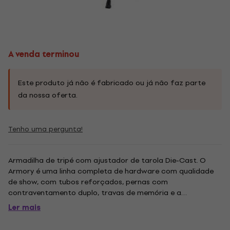
A venda terminou
Este produto já não é fabricado ou já não faz parte
da nossa oferta.
Tenho uma pergunta!
Armadilha de tripé com ajustador de tarola Die-Cast. O
Armory é uma linha completa de hardware com qualidade
de show, com tubos reforçados, pernas com
contraventamento duplo, travas de memória e a
capacidade de ajuste necessária para o jogador sério. Para
Ler mais
se adequar ao estilo único de cada baterista e ao
acabamento do kit, a Armory Hardware vem...