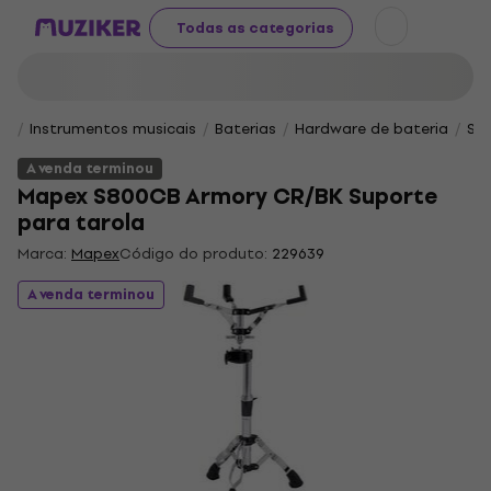
Todas as categorias
Instrumentos musicais
Baterias
Hardware de bateria
Sup
A venda terminou
Mapex S800CB Armory CR/BK Suporte
para tarola
Marca:
Mapex
Código do produto:
229639
A venda terminou