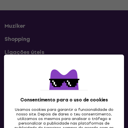
Muziker
Shopping
Ligações úteis
Contatos
Contacta-nos
Consentimento para o uso de cookies
Usamos cookies para garantir a funcionalidade do
nosso site. Depois de dares o teu consentimento,
utilizamos os mesmos para analisar o tráfego e
personalizar a publicidade nas plataformas de
publicidade de terceiros, sempre de acordo com as