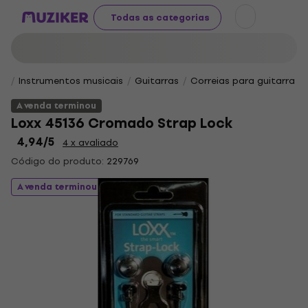
Todas as categorias
Instrumentos musicais
Guitarras
Correias para guitarra
A venda terminou
Loxx 45136 Cromado Strap Lock
4,94
/5
4 x avaliado
Código do produto:
229769
A venda terminou