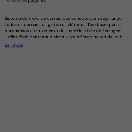
Tenho uma pergunta!
Sistema de trava de correia que conecta com segurança
todas as correias às guitarras elétricas. Tem baixo perfil,
bordas lisas e tratamento de superfície livre de ferrugem.
Define flush contra sua cinta. Puxe a força acima de 99 kg.
Abrange uma ampla gama de tamanhos e espessuras de
Ler mais
alça. Fácil instalação Incluído: duas partes superiores, dois...