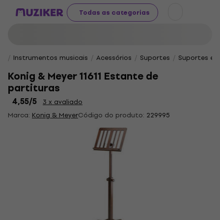
Todas as categorias
Instrumentos musicais
Acessórios
Suportes
Suportes e 
Konig & Meyer 11611 Estante de
partituras
4,55
/5
3 x avaliado
Marca:
Konig & Meyer
Código do produto:
229995