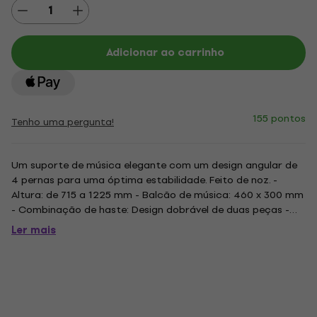
Adicionar ao carrinho
155 pontos
Tenho uma pergunta!
Um suporte de música elegante com um design angular de
4 pernas para uma óptima estabilidade. Feito de noz. -
Altura: de 715 a 1225 mm - Balcão de música: 460 x 300 mm
- Combinação de haste: Design dobrável de duas peças -
Peso: 2,8 kg - Cor: Natural. .
Ler mais