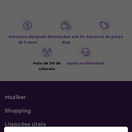
Garantia alargada
Devoluções até 30
Garantia de preço
de 3 anos
dias
Mais de 3M de
Apoio profissional
clientes
Muziker
Shopping
Ligações úteis