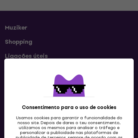
Muziker
Shopping
Ligações úteis
Contatos
Contacta-nos
Consentimento para o uso de cookies
Usamos cookies para garantir a funcionalidade do
nosso site. Depois de dares o teu consentimento,
utilizamos os mesmos para analisar o tráfego e
personalizar a publicidade nas plataformas de
publicidade de terceiros, sempre de acordo com as