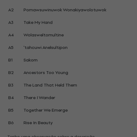
A2
Pomawsuwinuwok Wonakiyawolotuwok
A3
Take My Hand
A4
Wolasweltomultine
A5
'tahcuwi Anelsultipon
B1
Sakom
B2
Ancestors Too Young
B3
The Land That Held Them
B4
There I Wander
B5
Together We Emerge
B6
Rise In Beauty
Tenho uma observação sobre a descrição