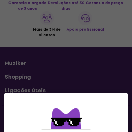
Garantia alargada
Devoluções até 30
Garantia de preço
de 3 anos
dias
Mais de 3M de
Apoio profissional
clientes
Muziker
Shopping
Ligações úteis
Contatos
Contacta-nos