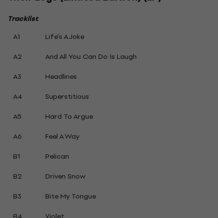
Tracklist
A1
Life's A Joke
A2
And All You Can Do Is Laugh
A3
Headlines
A4
Superstitious
A5
Hard To Argue
A6
Feel A Way
B1
Pelican
B2
Driven Snow
B3
Bite My Tongue
B4
Violet