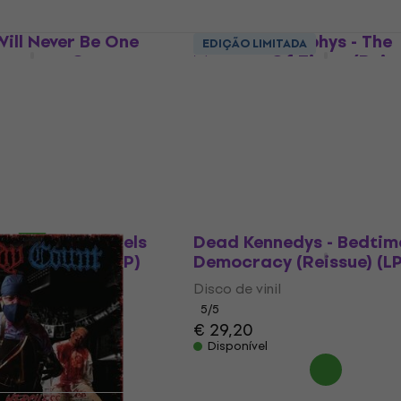
Will Never Be One
Dropkick Murphys - The
EDIÇÃO LIMITADA
nsparent Green
Meanest Of Times (Reis
LP)
(LP)
Disco de vinil
5
/5
€ 27,10
€ 28,91
código
MUZMUZ-20
Disponível
- Armour Of Angels
Dead Kennedys - Bedtim
e Coloured) (LP)
Democracy (Reissue) (LP
Disco de vinil
5
/5
,20
- 14 %
€ 29,20
Disponível