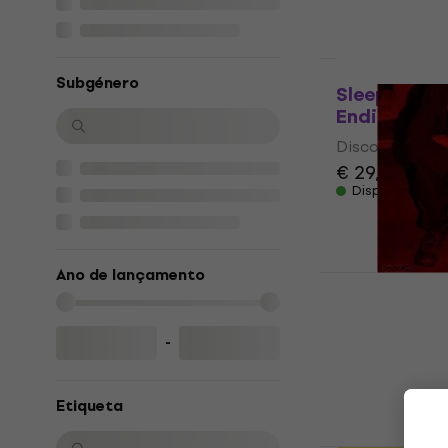
Subgénero
Sleeping Wi
Ending In It
Disco de vinil
€ 29,40
€ 32
Disponível
Ano de lançamento
Minor Threat
(Reissue) (7"
Disco de vinil
-
€ 12,10
Disponível
Etiqueta