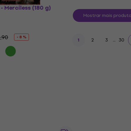
- Merciless (180 g)
Mostrar mais produt
,90
- 8 %
2
3
...
30
1