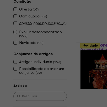
Condição
Pierce The V
Oferta
The Sky (LP
(
67
)
Com cupão
(
46
)
Disco de vinil
Aberto, com pouco uso...
5
/5
(
1
)
€ 37,60
Excluir descompactado
Disponível
(
992
)
Novidade
(
20
)
Lorna Shore
Novidade
(Gatefold Sl
Conjuntos de artigos
Disco de vinil
Artigos individuais
(
993
)
5
/5
€ 39,50
Possibilidade de criar um
conjunto
(
22
)
Disponível
Artista
Absolutely 
(Orange Col