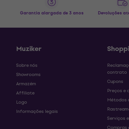
Garantia alargada de 3 anos
Devoluções at
Muziker
Shopp
Sobre nós
Reclamaçõ
contrato
Showrooms
Cupons
Armazém
Preços e 
Affiliate
Métodos 
Logo
Rastream
Informações legais
Serviços 
Compras c