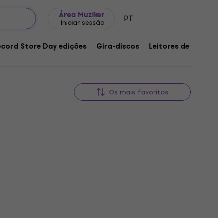
Ideias para presentes
FAQ
Muziker Blog
Área Muziker
PT
Iniciar sessão
ecord Store Day edições
Gira-discos
Leitores de música
Os mais favoritos
Novidade
e Earth