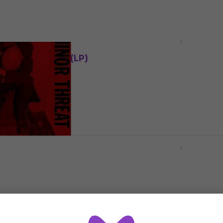
Incendiary - Thousand M
Stare (Sky Blue & White
th Sirens - An
Spinner Coloured) (LP)
self (Coloured) (LP)
Disco de vinil
€ 32,80
Disponível
 - 1st 7 Inch
Stick To Your Guns - Kee
 Vinyl)
Planting Flowers (Gatef
Sleeve) (Orange Coloured
Disco de vinil
€ 33,70
Disponível