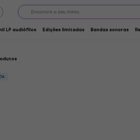
core
nil
nil LP audiófilos
Edições limitadas
Bandas sonoras
R
rodutos
DA
Architects - The Sky, Th