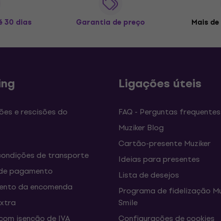
é 30 dias
Garantia de preço
Mais de 
ing
Ligações úteis
es e rescisões do
FAQ - Perguntas frequentes
Muziker Blog
Cartão-presente Muziker
condições de transporte
Ideias para presentes
de pagamento
Lista de desejos
ento da encomenda
Programa de fidelização Mu
extra
Smile
om isenção de IVA
Configurações de cookies