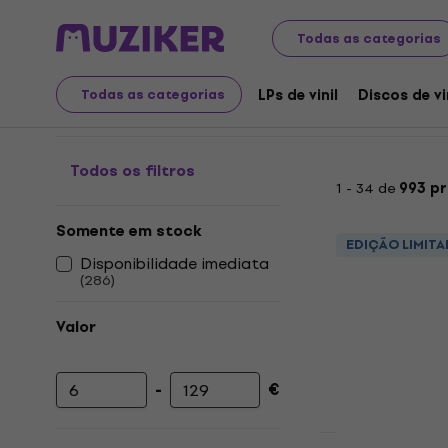
Discos LP e CDs
LPs de vinil
Metal/Heavy Rock
Hard
Todas as categorias
Hardcore - Discos de vi
LPs de vinil
Discos de vi
Todas as categorias
Todos os filtros
1 - 34 de
993 p
Somente em stock
EDIÇÃO LIMITA
Disponibilidade imediata
(
286
)
Valor
-
€
Preço mínimo
Preço máximo