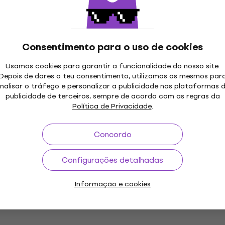
- Bad Brains (LP)
Static Dress - Injury Epi
(Gatefold) (Clear/Gold 
Coloured) (LP)
Disco de vinil
Consentimento para o uso de cookies
€ 40,50
Disponível
Usamos cookies para garantir a funcionalidade do nosso site.
Depois de dares o teu consentimento, utilizamos os mesmos par
nalisar o tráfego e personalizar a publicidade nas plataformas 
publicidade de terceiros, sempre de acordo com as regras da
Política de Privacidade
.
Suicidal Tendencies - Su
Tendencies (Red Colour
Concordo
n Dance -
(LP)
ttle Mountain II
rsary Edition) (Blue
Configurações detalhadas
Disco de vinil
LP)
€ 44
€ 44,90
Disponível
Informação e cookies