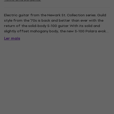
Electric guitar from the Newark St. Collection series. Guild
style from the '70s is back and better than ever with the
return of the solid-body S-100 guitar. With its solid and
slightly offset mahogany body, the new S-100 Polara evokes
its esteemed and hard-rocking predecessor of more than
Ler mais
40 years ago. Responsive and versatile, it also features...