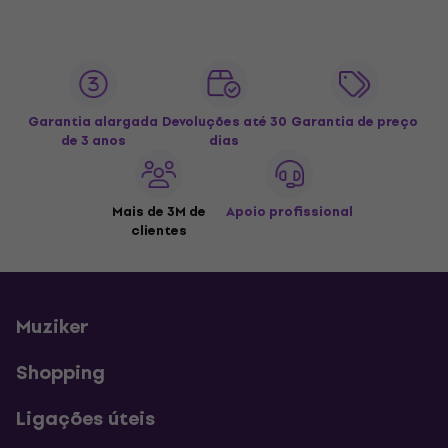
Garantia alargada
Devoluções até 30
Garantia de preço
de 3 anos
dias
Mais de 3M de
Apoio profissional
clientes
Muziker
Shopping
Ligações úteis