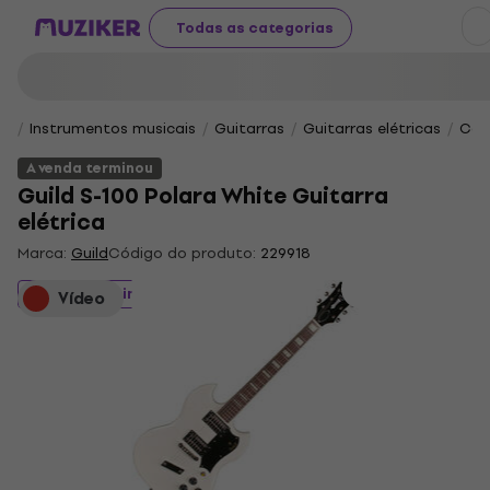
Todas as categorias
Instrumentos musicais
Guitarras
Guitarras elétricas
Cor
A venda terminou
Guild S-100 Polara White Guitarra
elétrica
Marca:
Guild
Código do produto:
229918
A venda terminou
Vídeo