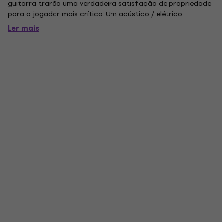
guitarra trarão uma verdadeira satisfação de propriedade
para o jogador mais crítico. Um acústico / elétrico
verdadeiramente excepcional, o A-150 Savoy é um prazer de
Ler mais
ver e ouvir, combinando um modelo de orquestra da Guild
da década...