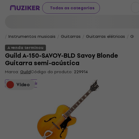
Todas as categorias
Instrumentos musicais
Guitarras
Guitarras elétricas
Gui
A venda terminou
Guild A-150-SAVOY-BLD Savoy Blonde
Guitarra semi-acústica
Marca:
Guild
Código do produto:
229914
A venda terminou
Vídeo