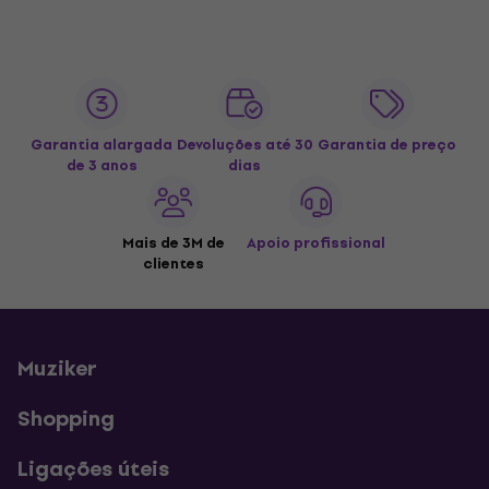
Garantia alargada
Devoluções até 30
Garantia de preço
de 3 anos
dias
Mais de 3M de
Apoio profissional
clientes
Muziker
Shopping
Ligações úteis