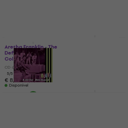
€ 13,50
€ 15,40
€ 31,48
com o código
Disponível
MUZMUZ-25
€ 43,90
Disponível
Lizz Wright - Shadow
(CD)
Aretha Franklin - The
Definitive Soul
CD de música
Collection (2 CD)
4
/5
€ 22,20
€ 22,70
CD de música
Disponível
5
/5
€ 8,19
€ 8,89
Disponível
Little Richard - Rocks
Dijon - Baby (CD)
(CD)
CD de música
CD de música
€ 15,76
com o código
5
/5
MUZMUZ-20
€ 28,80
€ 30,20
€ 20,90
Disponível