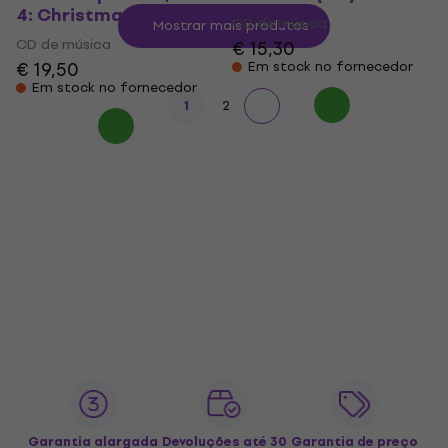
4: Christmas (CD)
CD de música
Mostrar mais produtos
CD de música
€ 15,30
€ 19,50
Em stock no fornecedor
Em stock no fornecedor
1
2
Garantia alargada
Devoluções até 30
Garantia de preço