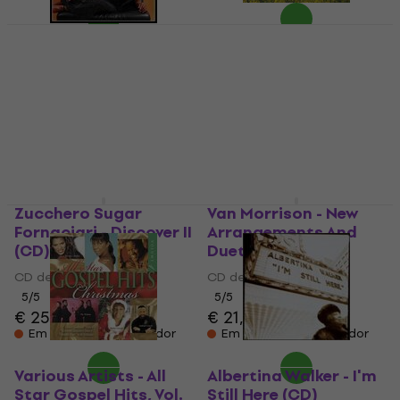
Candi Staton - Back
To My Roots (CD)
The War and Treaty -
The Story Of Michael
CD de música
And Tanya (CD)
€ 48,90
CD de música
A caminho
€ 23,20
A caminho
Zucchero Sugar
Van Morrison - New
Fornaciari - Discover II
Arrangements And
(CD)
Duets (CD)
CD de música
CD de música
5
/5
5
/5
€ 25,10
€ 21,90
Em stock no fornecedor
Em stock no fornecedor
Various Artists - All
Albertina Walker - I'm
Star Gospel Hits, Vol.
Still Here (CD)