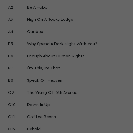
A2
Be A Hobo
A3
High On A Rocky Ledge
A4
Caribea
B5
Why Spend A Dark Night With You?
B6
Enough About Human Rights
B7
I'm This,I'm That
B8
Speak Of Heaven
C9
The Viking Of 6th Avenue
C10
Down Is Up
C11
Coffee Beans
C12
Behold