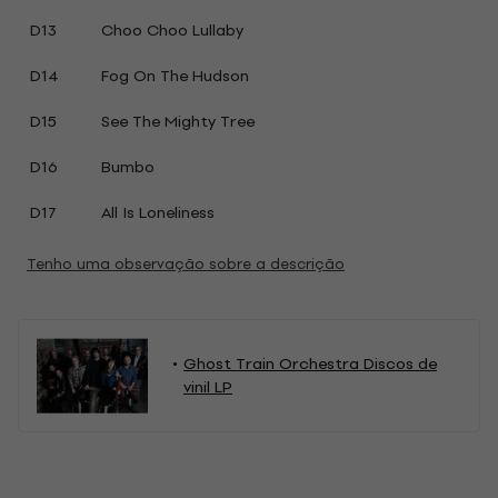
D13
Choo Choo Lullaby
D14
Fog On The Hudson
D15
See The Mighty Tree
D16
Bumbo
D17
All Is Loneliness
Tenho uma observação sobre a descrição
Ghost Train Orchestra Discos de
vinil LP