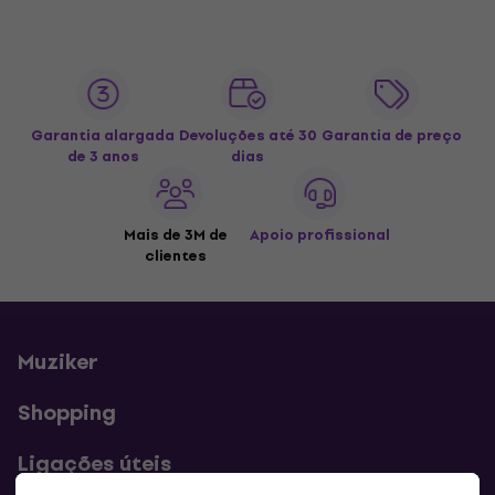
Garantia alargada
Devoluções até 30
Garantia de preço
de 3 anos
dias
Mais de 3M de
Apoio profissional
clientes
Muziker
Shopping
Ligações úteis