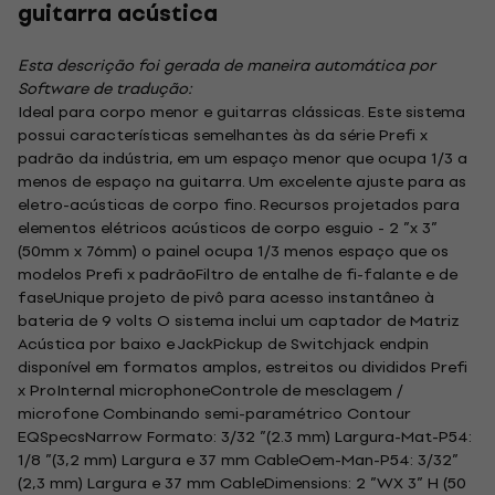
guitarra acústica
Esta descrição foi gerada de maneira automática por
Software de tradução:
Ideal para corpo menor e guitarras clássicas. Este sistema
possui características semelhantes às da série Prefi x
padrão da indústria, em um espaço menor que ocupa 1/3 a
menos de espaço na guitarra. Um excelente ajuste para as
eletro-acústicas de corpo fino. Recursos projetados para
elementos elétricos acústicos de corpo esguio - 2 ”x 3”
(50mm x 76mm) o painel ocupa 1/3 menos espaço que os
modelos Prefi x padrãoFiltro de entalhe de fi-falante e de
faseUnique projeto de pivô para acesso instantâneo à
bateria de 9 volts O sistema inclui um captador de Matriz
Acústica por baixo e JackPickup de Switchjack endpin
disponível em formatos amplos, estreitos ou divididos Prefi
x ProInternal microphoneControle de mesclagem /
microfone Combinando semi-paramétrico Contour
EQSpecsNarrow Formato: 3/32 ”(2.3 mm) Largura-Mat-P54:
1/8 ”(3,2 mm) Largura e 37 mm CableOem-Man-P54: 3/32”
(2,3 mm) Largura e 37 mm CableDimensions: 2 ”WX 3” H (50