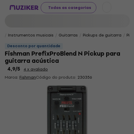
Todas as categorias
Instrumentos musicais
Guitarras
Pickups de guitarra
Pic
Desconto por quantidade
Fishman PrefixProBlend N Pickup para
guitarra acústica
4,9
/5
4 x avaliado
Marca:
Fishman
Código do produto:
230356