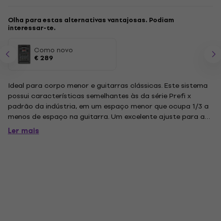
Olha para estas alternativas vantajosas. Podiam
interessar-te.
Como novo
€ 289
Ideal para corpo menor e guitarras clássicas. Este sistema
possui características semelhantes às da série Prefi x
padrão da indústria, em um espaço menor que ocupa 1/3 a
menos de espaço na guitarra. Um excelente ajuste para as
eletro-acústicas de corpo fino. Recursos projetados para
Ler mais
elementos elétricos acústicos de corpo esguio - 2 ”x 3”
(50mm x...